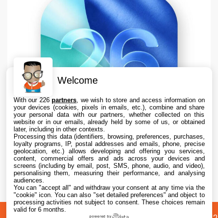
Welcome
With our 226
partners
, we wish to store and access information on
your devices (cookies, pixels in emails, etc.), combine and share
your personal data with our partners, whether collected on this
website or in our emails, already held by some of us, or obtained
later, including in other contexts.
Processing this data (identifiers, browsing, preferences, purchases,
loyalty programs, IP, postal addresses and emails, phone, precise
geolocation, etc.) allows developing and offering you services,
content, commercial offers and ads across your devices and
Apple teste iOS 26.6.1 sur iPhone pour des
screens (including by email, post, SMS, phone, audio, and video),
correctifs
personalising them, measuring their performance, and analysing
audiences.
You can "accept all" and withdraw your consent at any time via the
7 Aug. 2026 • 16:35
"cookie" icon
. You can also "set detailed preferences" and object to
processing activities not subject to consent. These choices remain
valid for 6 months.
A
Préférences
Confidentialité
© 2012
powered by