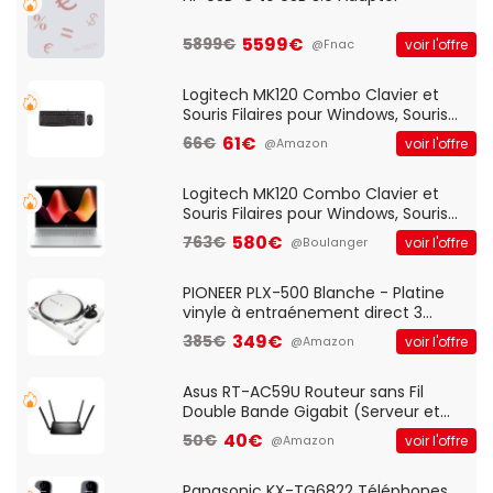
5599€
5899€
voir l'offre
@Fnac
Logitech MK120 Combo Clavier et
Souris Filaires pour Windows, Souris
Optique Filaire, Connexion USB Plug
61€
66€
voir l'offre
@Amazon
And Play, Confortable, Taille
Standard, PC/Portable, Clavier
QWERTY UK - Noir
Logitech MK120 Combo Clavier et
Souris Filaires pour Windows, Souris
Optique Filaire, Connexion USB Plug
580€
763€
voir l'offre
@Boulanger
And Play, Confortable, Taille
Standard, PC/Portable, Clavier
QWERTY UK - Noir
PIONEER PLX-500 Blanche - Platine
vinyle à entraénement direct 3
vitesses (33-45-78 trs/min) avec
349€
385€
voir l'offre
@Amazon
pre-ampli intégré et port USB
Asus RT-AC59U Routeur sans Fil
Double Bande Gigabit (Serveur et
Client VPN, Triple Vlan, Mode Point
40€
50€
voir l'offre
@Amazon
d'accès et Bridge, contrôle Parental,
Qos)
Panasonic KX-TG6822 Téléphones