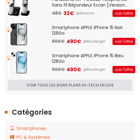
Sans fil Répondeur Ecran [Version
Française]
32€
48€
voir l'offre
@Amazon
Smartphone APPLE iPhone 15 Noir
128Go
490€
500€
voir l'offre
@Boulanger
Smartphone APPLE iPhone 15 Bleu
128Go
490€
500€
voir l'offre
@Boulanger
VOIR TOUS LES BONS PLANS HI-TECH EN LIVE
Catégories
Smartphones
PC & Systèmes