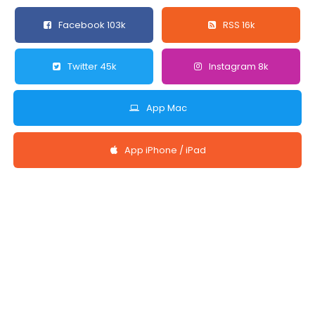
Facebook 103k
RSS 16k
Twitter 45k
Instagram 8k
App Mac
App iPhone / iPad