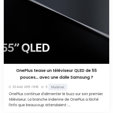
OnePlus tease un téléviseur QLED de 55
pouces… avec une dalle Samsung ?
Matériel
23 Août. 2019 • 14:45
0
OnePlus continue d’alimenter le buzz sur son premier
téléviseur. La branche indienne de OnePlus a lâché
l’info que beaucoup attendaient :...