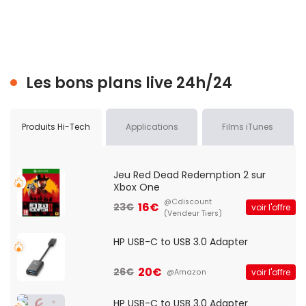
Les bons plans live 24h/24
Produits Hi-Tech
Applications
Films iTunes
Jeu Red Dead Redemption 2 sur
Xbox One
@Cdiscount
16€
23€
voir l'offre
(Vendeur Tiers)
HP USB-C to USB 3.0 Adapter
20€
26€
voir l'offre
@Amazon
HP USB-C to USB 3.0 Adapter