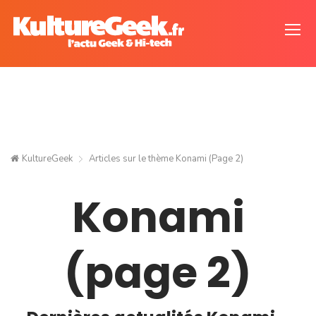
KultureGeek
Articles sur le thème
Konami
(Page 2)
Konami
(page 2)