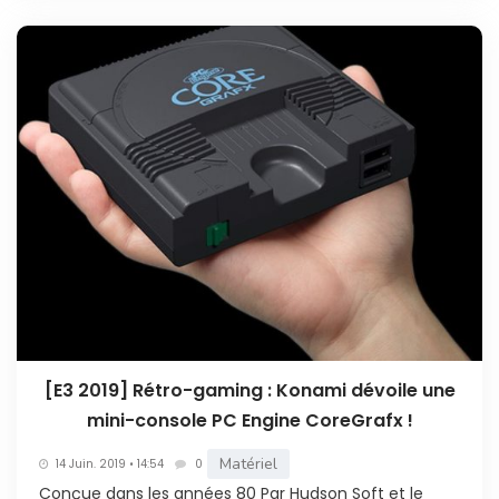
[E3 2019] Rétro-gaming : Konami dévoile une
mini-console PC Engine CoreGrafx !
Matériel
14 Juin. 2019 • 14:54
0
Conçue dans les années 80 Par Hudson Soft et le