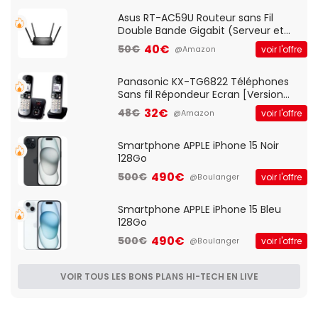
Asus RT-AC59U Routeur sans Fil
Double Bande Gigabit (Serveur et
Client VPN, Triple Vlan, Mode Point
40€
50€
voir l'offre
@Amazon
d'accès et Bridge, contrôle Parental,
Qos)
Panasonic KX-TG6822 Téléphones
Sans fil Répondeur Ecran [Version
Française]
32€
48€
voir l'offre
@Amazon
Smartphone APPLE iPhone 15 Noir
128Go
490€
500€
voir l'offre
@Boulanger
Smartphone APPLE iPhone 15 Bleu
128Go
490€
500€
voir l'offre
@Boulanger
VOIR TOUS LES BONS PLANS HI-TECH EN LIVE