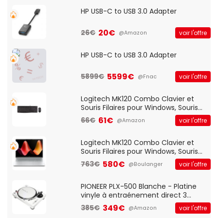
HP USB-C to USB 3.0 Adapter
20€
26€
voir l'offre
@Amazon
HP USB-C to USB 3.0 Adapter
5599€
5899€
voir l'offre
@Fnac
Logitech MK120 Combo Clavier et
Souris Filaires pour Windows, Souris
Optique Filaire, Connexion USB Plug
61€
66€
voir l'offre
@Amazon
And Play, Confortable, Taille
Standard, PC/Portable, Clavier
QWERTY UK - Noir
Logitech MK120 Combo Clavier et
Souris Filaires pour Windows, Souris
Optique Filaire, Connexion USB Plug
580€
763€
voir l'offre
@Boulanger
And Play, Confortable, Taille
Standard, PC/Portable, Clavier
QWERTY UK - Noir
PIONEER PLX-500 Blanche - Platine
vinyle à entraénement direct 3
vitesses (33-45-78 trs/min) avec
349€
385€
voir l'offre
@Amazon
pre-ampli intégré et port USB