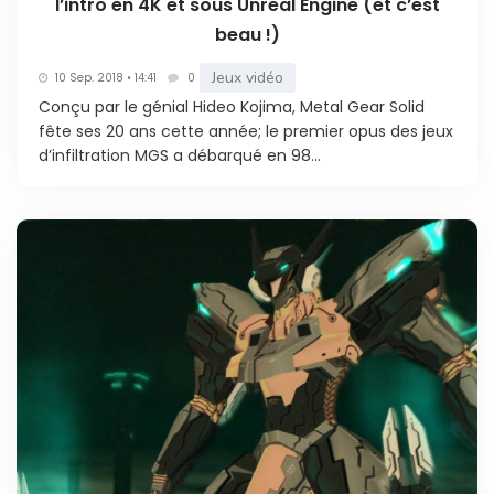
l’intro en 4K et sous Unreal Engine (et c’est
beau !)
Jeux vidéo
10 Sep. 2018 • 14:41
0
Conçu par le génial Hideo Kojima, Metal Gear Solid
fête ses 20 ans cette année; le premier opus des jeux
d’infiltration MGS a débarqué en 98...