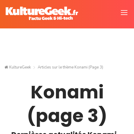
KultureGeek
Articles sur le thème
Konami
(Page 3)
Konami
(page 3)