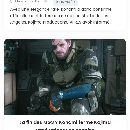
Jeux vidéo
4 Nov. 2015 • 18:46
0
Avec une élégance rare, Konami a donc confirmé
officiellement la fermeture de son studio de Los
Angeles, Kojima Productions…APRES avoir informé...
La fin des MGS ? Konami ferme Kojima