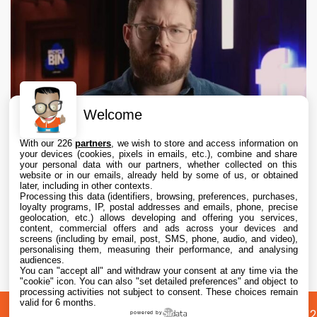
Welcome
With our 226
partners
, we wish to store and access information on
your devices (cookies, pixels in emails, etc.), combine and share
your personal data with our partners, whether collected on this
website or in our emails, already held by some of us, or obtained
later, including in other contexts.
Processing this data (identifiers, browsing, preferences, purchases,
loyalty programs, IP, postal addresses and emails, phone, precise
geolocation, etc.) allows developing and offering you services,
content, commercial offers and ads across your devices and
Procès Apple vs Prosser : Apple critique le
screens (including by email, post, SMS, phone, audio, and video),
silence du leaker
personalising them, measuring their performance, and analysing
audiences.
You can "accept all" and withdraw your consent at any time via the
6 Aug. 2026 • 22:40
"cookie" icon
. You can also "set detailed preferences" and object to
processing activities not subject to consent. These choices remain
valid for 6 months.
A
Préférences
Confidentialité
© 2012
powered by