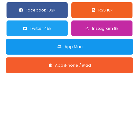
Facebook 103k
RSS 16k
Twitter 45k
Instagram 8k
App Mac
App iPhone / iPad