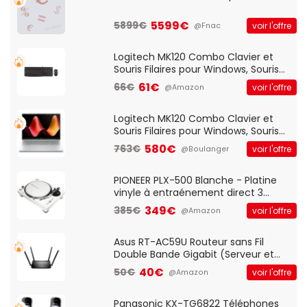
5599€
5899€
voir l'offre
@Fnac
Logitech MK120 Combo Clavier et
Souris Filaires pour Windows, Souris
Optique Filaire, Connexion USB Plug
61€
66€
voir l'offre
@Amazon
And Play, Confortable, Taille
Standard, PC/Portable, Clavier
QWERTY UK - Noir
Logitech MK120 Combo Clavier et
Souris Filaires pour Windows, Souris
Optique Filaire, Connexion USB Plug
580€
763€
voir l'offre
@Boulanger
And Play, Confortable, Taille
Standard, PC/Portable, Clavier
QWERTY UK - Noir
PIONEER PLX-500 Blanche - Platine
vinyle à entraénement direct 3
vitesses (33-45-78 trs/min) avec
349€
385€
voir l'offre
@Amazon
pre-ampli intégré et port USB
Asus RT-AC59U Routeur sans Fil
Double Bande Gigabit (Serveur et
Client VPN, Triple Vlan, Mode Point
40€
50€
voir l'offre
@Amazon
d'accès et Bridge, contrôle Parental,
Qos)
Panasonic KX-TG6822 Téléphones