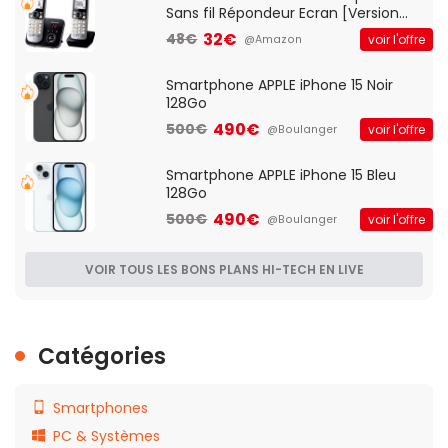
Sans fil Répondeur Ecran [Version
Française]
32€
48€
voir l'offre
@Amazon
Smartphone APPLE iPhone 15 Noir
128Go
490€
500€
voir l'offre
@Boulanger
Smartphone APPLE iPhone 15 Bleu
128Go
490€
500€
voir l'offre
@Boulanger
VOIR TOUS LES BONS PLANS HI-TECH EN LIVE
Catégories
Smartphones
PC & Systèmes