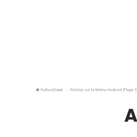
KultureGeek
Articles sur le thème
Android
(Page 3
A