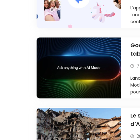
L’ap
fonc
cont
Goo
tab
7
Lanc
Mode
pour
Le 
d’A
tre
2