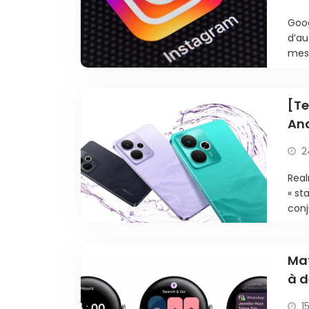
Goog
d’au
mess
[Te
And
2
Real
« st
conj
Mat
à d
OS
1