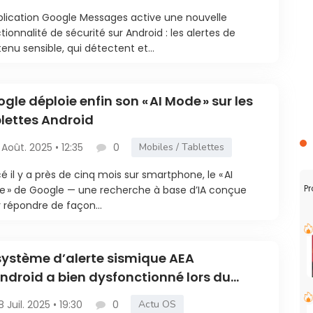
plication Google Messages active une nouvelle
tionnalité de sécurité sur Android : les alertes de
enu sensible, qui détectent et...
gle déploie enfin son « AI Mode » sur les
lettes Android
 Août. 2025 • 12:35
0
Mobiles / Tablettes
é il y a près de cinq mois sur smartphone, le « AI
Pr
 » de Google — une recherche à base d’IA conçue
 répondre de façon...
système d’alerte sismique AEA
ndroid a bien dysfonctionné lors du
mblement de terre en Turquie (2023)
8 Juil. 2025 • 19:30
0
Actu OS