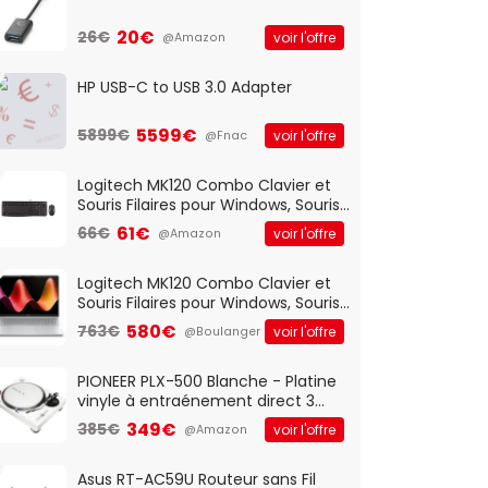
20€
26€
voir l'offre
@Amazon
HP USB-C to USB 3.0 Adapter
5599€
5899€
voir l'offre
@Fnac
Logitech MK120 Combo Clavier et
Souris Filaires pour Windows, Souris
Optique Filaire, Connexion USB Plug
61€
66€
voir l'offre
@Amazon
And Play, Confortable, Taille
Standard, PC/Portable, Clavier
QWERTY UK - Noir
Logitech MK120 Combo Clavier et
Souris Filaires pour Windows, Souris
Optique Filaire, Connexion USB Plug
580€
763€
voir l'offre
@Boulanger
And Play, Confortable, Taille
Standard, PC/Portable, Clavier
QWERTY UK - Noir
PIONEER PLX-500 Blanche - Platine
vinyle à entraénement direct 3
vitesses (33-45-78 trs/min) avec
349€
385€
voir l'offre
@Amazon
pre-ampli intégré et port USB
Asus RT-AC59U Routeur sans Fil