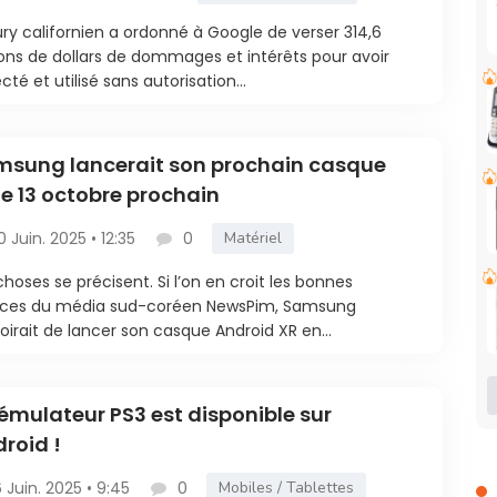
ury californien a ordonné à Google de verser 314,6
ions de dollars de dommages et intérêts pour avoir
ecté et utilisé sans autorisation...
sung lancerait son prochain casque
le 13 octobre prochain
0 Juin. 2025 • 12:35
0
Matériel
choses se précisent. Si l’on en croit les bonnes
rces du média sud-coréen NewsPim, Samsung
oirait de lancer son casque Android XR en...
émulateur PS3 est disponible sur
roid !
6 Juin. 2025 • 9:45
0
Mobiles / Tablettes