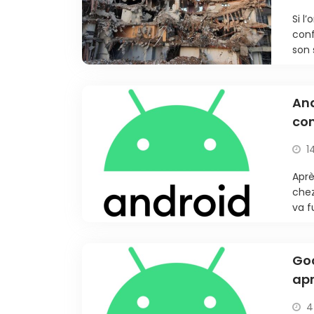
Si l
conf
son 
And
co
1
Aprè
chez
va f
Goo
apr
An
4