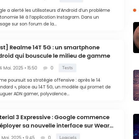
le a alerté les utilisateurs d’Android d’un problème
tonomie lié à l’application Instagram. Dans un
age sur son forum de la...
st] Realme 14T 5G : un smartphone
roid qui bouscule le milieu de gamme
4 Mai. 2025 • 15:50
0
Tests
me poursuit sa stratégie offensive : après le 14
andard », place au 14T 5G, un modèle qui promet de
uguer ADN gamer, polyvalence...
erial 3 Expressive : Google commence
éployer sa nouvelle interface sur Wear
5 Mai. 2025 • 9:45
0
Logiciels