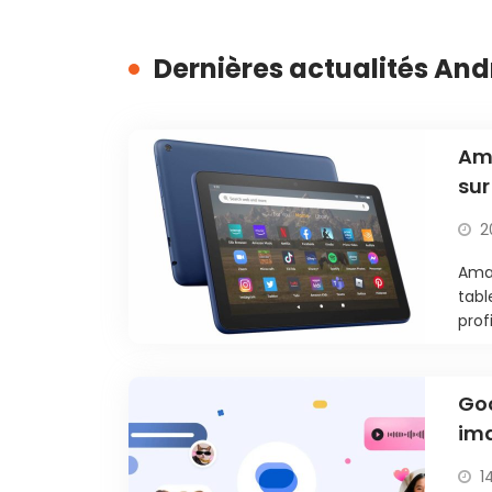
Dernières actualités And
Ama
sur
2
Ama
tabl
prof
Goo
ima
1