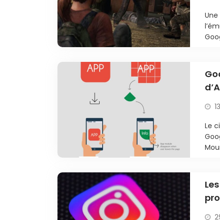
Une 
l’ém
Goog
Goo
d’A
1
Le c
Goog
Moun
Les
pr
d’
2