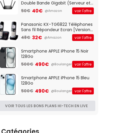
Double Bande Gigabit (Serveur et
Client VPN, Triple Vlan, Mode Point
40€
50€
voir l'offre
@Amazon
d'accès et Bridge, contrôle
Parental, Qos)
Panasonic KX-TG6822 Téléphones
Sans fil Répondeur Ecran [Version
Française]
32€
48€
voir l'offre
@Amazon
Smartphone APPLE iPhone 15 Noir
128Go
490€
500€
voir l'offre
@Boulanger
Smartphone APPLE iPhone 15 Bleu
128Go
490€
500€
voir l'offre
@Boulanger
VOIR TOUS LES BONS PLANS HI-TECH EN LIVE
Catégories