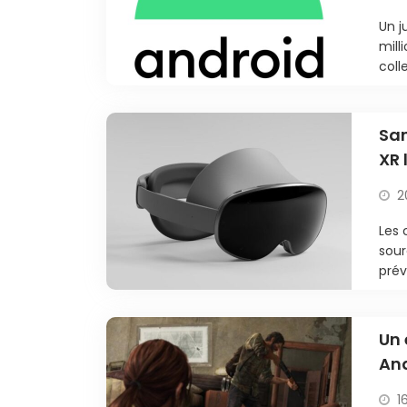
Un j
mill
coll
Sam
XR 
2
Les 
sou
prév
Un 
And
1