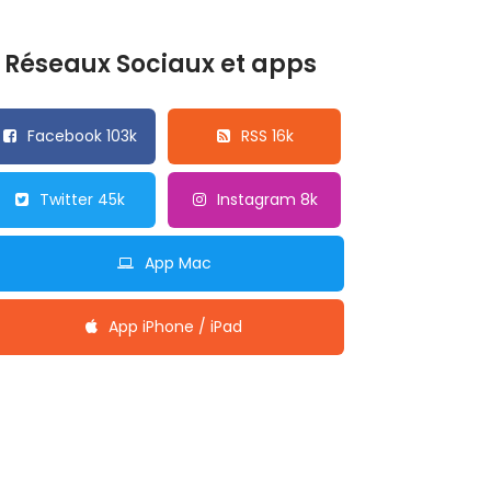
Réseaux Sociaux et apps
Facebook 103k
RSS 16k
Twitter 45k
Instagram 8k
App Mac
App iPhone / iPad