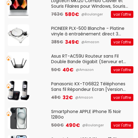
QWERTY UK - Noir
Logitech MK120 Combo Clavier et
Souris Filaires pour Windows, Souris
Optique Filaire, Connexion USB Plug
580€
763€
voir l'offre
@Boulanger
And Play, Confortable, Taille
Standard, PC/Portable, Clavier
QWERTY UK - Noir
PIONEER PLX-500 Blanche - Platine
vinyle à entraénement direct 3
vitesses (33-45-78 trs/min) avec
349€
385€
voir l'offre
@Amazon
pre-ampli intégré et port USB
Asus RT-AC59U Routeur sans Fil
Double Bande Gigabit (Serveur et
Client VPN, Triple Vlan, Mode Point
40€
50€
voir l'offre
@Amazon
d'accès et Bridge, contrôle Parental,
Qos)
Panasonic KX-TG6822 Téléphones
Sans fil Répondeur Ecran [Version
Française]
32€
48€
voir l'offre
@Amazon
Smartphone APPLE iPhone 15 Noir
128Go
490€
500€
voir l'offre
@Boulanger