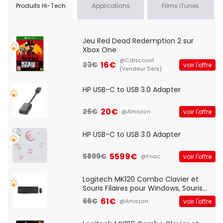
Produits Hi-Tech
Applications
Films iTunes
Jeu Red Dead Redemption 2 sur
Xbox One
@Cdiscount
16€
23€
voir l'offre
(Vendeur Tiers)
HP USB-C to USB 3.0 Adapter
20€
26€
voir l'offre
@Amazon
HP USB-C to USB 3.0 Adapter
5599€
5899€
voir l'offre
@Fnac
Logitech MK120 Combo Clavier et
Souris Filaires pour Windows, Souris
Optique Filaire, Connexion USB Plug
61€
66€
voir l'offre
@Amazon
And Play, Confortable, Taille
Standard, PC/Portable, Clavier