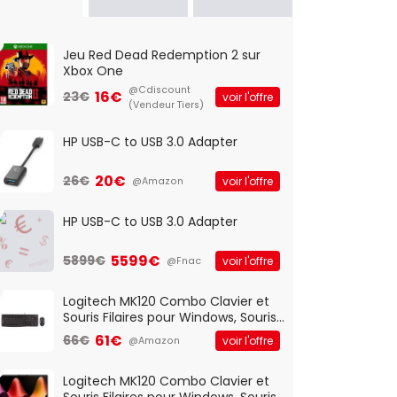
Jeu Red Dead Redemption 2 sur
Xbox One
@Cdiscount
16€
23€
voir l'offre
(Vendeur Tiers)
HP USB-C to USB 3.0 Adapter
20€
26€
voir l'offre
@Amazon
HP USB-C to USB 3.0 Adapter
5599€
5899€
voir l'offre
@Fnac
Logitech MK120 Combo Clavier et
Souris Filaires pour Windows, Souris
Optique Filaire, Connexion USB Plug
61€
66€
voir l'offre
@Amazon
And Play, Confortable, Taille
Standard, PC/Portable, Clavier
QWERTY UK - Noir
Logitech MK120 Combo Clavier et
Souris Filaires pour Windows, Souris