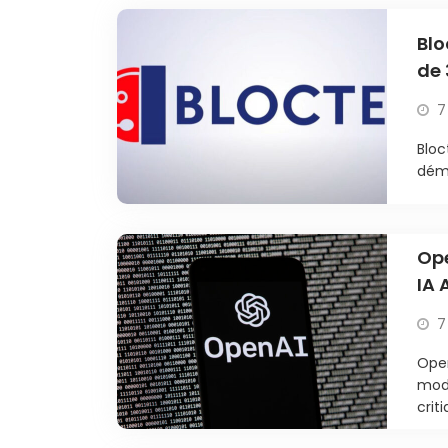
Blo
de 
7
Bloc
déma
Ope
IA 
7
Open
modè
criti