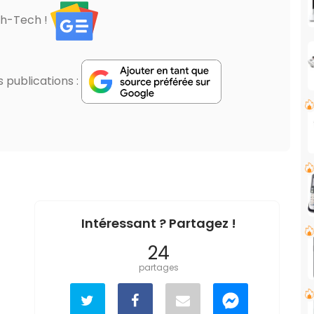
gh-Tech !
publications :
Intéressant ? Partagez !
24
partages