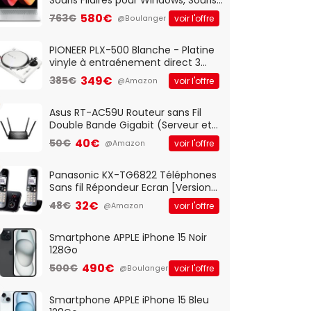
Optique Filaire, Connexion USB Plug
580€
763€
voir l'offre
@Boulanger
And Play, Confortable, Taille
Standard, PC/Portable, Clavier
QWERTY UK - Noir
PIONEER PLX-500 Blanche - Platine
vinyle à entraénement direct 3
vitesses (33-45-78 trs/min) avec
349€
385€
voir l'offre
@Amazon
pre-ampli intégré et port USB
Asus RT-AC59U Routeur sans Fil
Double Bande Gigabit (Serveur et
Client VPN, Triple Vlan, Mode Point
40€
50€
voir l'offre
@Amazon
d'accès et Bridge, contrôle
Parental, Qos)
Panasonic KX-TG6822 Téléphones
Sans fil Répondeur Ecran [Version
Française]
32€
48€
voir l'offre
@Amazon
Smartphone APPLE iPhone 15 Noir
128Go
490€
500€
voir l'offre
@Boulanger
Smartphone APPLE iPhone 15 Bleu