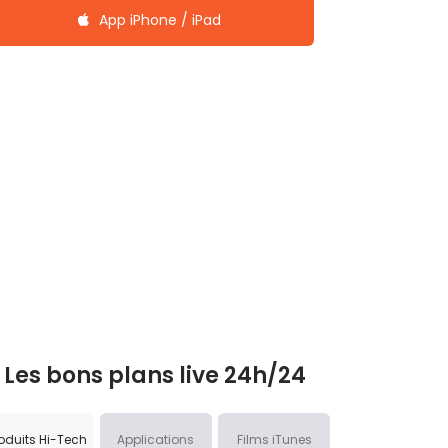
App iPhone / iPad
Les bons plans live 24h/24
oduits Hi-Tech
Applications
Films iTunes