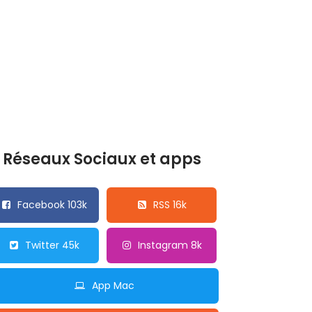
Réseaux Sociaux et apps
Facebook 103k
RSS 16k
Twitter 45k
Instagram 8k
App Mac