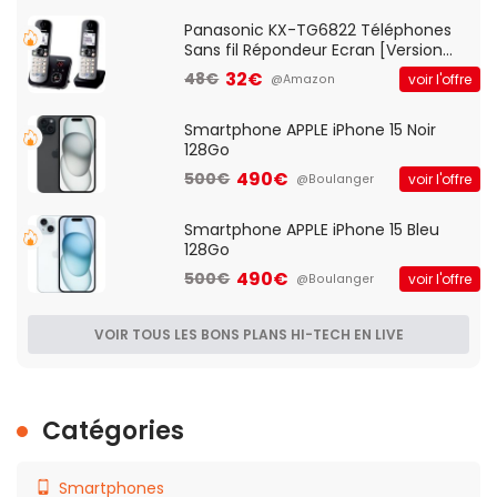
Qos)
Panasonic KX-TG6822 Téléphones
Sans fil Répondeur Ecran [Version
Française]
32€
48€
voir l'offre
@Amazon
Smartphone APPLE iPhone 15 Noir
128Go
490€
500€
voir l'offre
@Boulanger
Smartphone APPLE iPhone 15 Bleu
128Go
490€
500€
voir l'offre
@Boulanger
VOIR TOUS LES BONS PLANS HI-TECH EN LIVE
Catégories
Smartphones