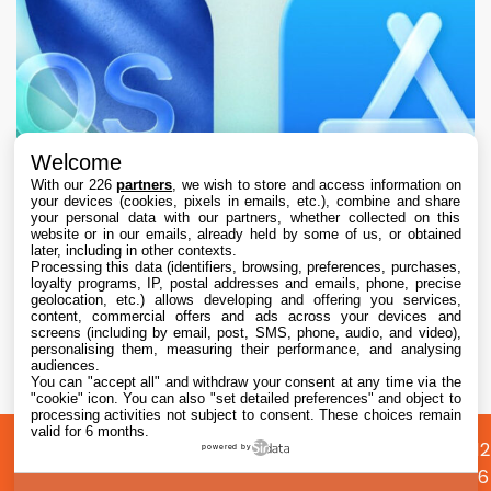
Welcome
With our 226
partners
, we wish to store and access information on
your devices (cookies, pixels in emails, etc.), combine and share
your personal data with our partners, whether collected on this
website or in our emails, already held by some of us, or obtained
later, including in other contexts.
Processing this data (identifiers, browsing, preferences, purchases,
loyalty programs, IP, postal addresses and emails, phone, precise
geolocation, etc.) allows developing and offering you services,
content, commercial offers and ads across your devices and
L’App Store est en panne pour plusieurs
screens (including by email, post, SMS, phone, audio, and video),
utilisateurs, selon Apple
personalising them, measuring their performance, and analysing
audiences.
You can "accept all" and withdraw your consent at any time via the
7 Aug. 2026 • 19:34
"cookie" icon
. You can also "set detailed preferences" and object to
processing activities not subject to consent. These choices remain
valid for 6 months.
A
Préférences
Confidentialité
© 2012
powered by
propos
cookies
2026