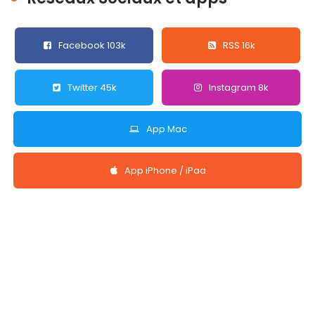
Facebook 103k
RSS 16k
Twitter 45k
Instagram 8k
App Mac
App iPhone / iPad