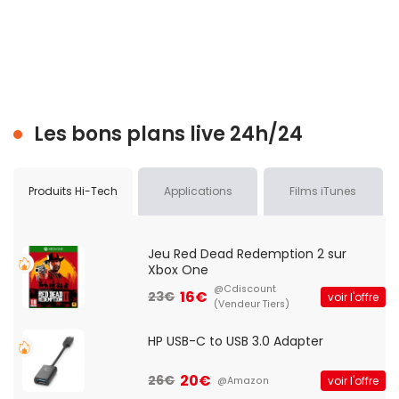
Les bons plans live 24h/24
Produits Hi-Tech
Applications
Films iTunes
Jeu Red Dead Redemption 2 sur
Xbox One
@Cdiscount
16€
23€
voir l'offre
(Vendeur Tiers)
HP USB-C to USB 3.0 Adapter
20€
26€
voir l'offre
@Amazon