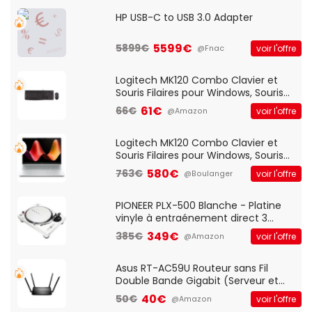
HP USB-C to USB 3.0 Adapter
5599€
5899€
voir l'offre
@Fnac
Logitech MK120 Combo Clavier et
Souris Filaires pour Windows, Souris
Optique Filaire, Connexion USB Plug
61€
66€
voir l'offre
@Amazon
And Play, Confortable, Taille
Standard, PC/Portable, Clavier
QWERTY UK - Noir
Logitech MK120 Combo Clavier et
Souris Filaires pour Windows, Souris
Optique Filaire, Connexion USB Plug
580€
763€
voir l'offre
@Boulanger
And Play, Confortable, Taille
Standard, PC/Portable, Clavier
QWERTY UK - Noir
PIONEER PLX-500 Blanche - Platine
vinyle à entraénement direct 3
vitesses (33-45-78 trs/min) avec
349€
385€
voir l'offre
@Amazon
pre-ampli intégré et port USB
Asus RT-AC59U Routeur sans Fil
Double Bande Gigabit (Serveur et
Client VPN, Triple Vlan, Mode Point
40€
50€
voir l'offre
@Amazon
d'accès et Bridge, contrôle Parental,