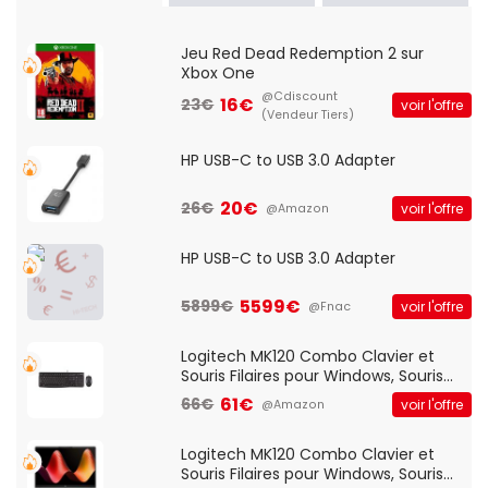
Jeu Red Dead Redemption 2 sur
Xbox One
@Cdiscount
16€
23€
voir l'offre
(Vendeur Tiers)
HP USB-C to USB 3.0 Adapter
20€
26€
voir l'offre
@Amazon
HP USB-C to USB 3.0 Adapter
5599€
5899€
voir l'offre
@Fnac
Logitech MK120 Combo Clavier et
Souris Filaires pour Windows, Souris
Optique Filaire, Connexion USB Plug
61€
66€
voir l'offre
@Amazon
And Play, Confortable, Taille
Standard, PC/Portable, Clavier
QWERTY UK - Noir
Logitech MK120 Combo Clavier et
Souris Filaires pour Windows, Souris