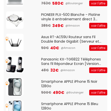
Optique Filaire, Connexion USB Plug
580€
763€
voir l'offre
@Boulanger
And Play, Confortable, Taille
Standard, PC/Portable, Clavier
QWERTY UK - Noir
PIONEER PLX-500 Blanche - Platine
vinyle à entraénement direct 3
vitesses (33-45-78 trs/min) avec
349€
385€
voir l'offre
@Amazon
pre-ampli intégré et port USB
Asus RT-AC59U Routeur sans Fil
Double Bande Gigabit (Serveur et
Client VPN, Triple Vlan, Mode Point
40€
50€
voir l'offre
@Amazon
d'accès et Bridge, contrôle Parental,
Qos)
Panasonic KX-TG6822 Téléphones
Sans fil Répondeur Ecran [Version
Française]
32€
48€
voir l'offre
@Amazon
Smartphone APPLE iPhone 15 Noir
128Go
490€
500€
voir l'offre
@Boulanger
Smartphone APPLE iPhone 15 Bleu
128Go