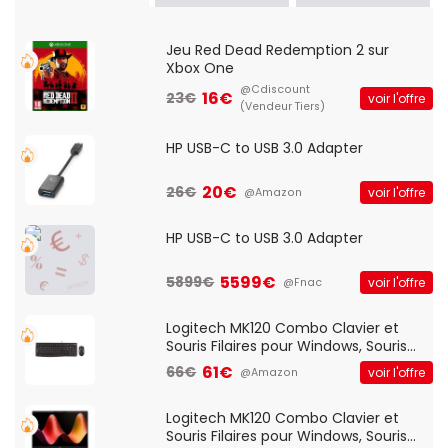
Jeu Red Dead Redemption 2 sur
Xbox One
@Cdiscount
16€
23€
voir l'offre
(Vendeur Tiers)
HP USB-C to USB 3.0 Adapter
20€
26€
voir l'offre
@Amazon
HP USB-C to USB 3.0 Adapter
5599€
5899€
voir l'offre
@Fnac
Logitech MK120 Combo Clavier et
Souris Filaires pour Windows, Souris
Optique Filaire, Connexion USB Plug
61€
66€
voir l'offre
@Amazon
And Play, Confortable, Taille
Standard, PC/Portable, Clavier
QWERTY UK - Noir
Logitech MK120 Combo Clavier et
Souris Filaires pour Windows, Souris