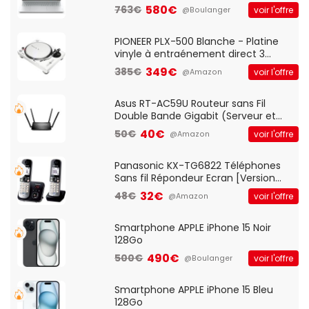
Optique Filaire, Connexion USB Plug
580€
763€
voir l'offre
@Boulanger
And Play, Confortable, Taille
Standard, PC/Portable, Clavier
QWERTY UK - Noir
PIONEER PLX-500 Blanche - Platine
vinyle à entraénement direct 3
vitesses (33-45-78 trs/min) avec
349€
385€
voir l'offre
@Amazon
pre-ampli intégré et port USB
Asus RT-AC59U Routeur sans Fil
Double Bande Gigabit (Serveur et
Client VPN, Triple Vlan, Mode Point
40€
50€
voir l'offre
@Amazon
d'accès et Bridge, contrôle Parental,
Qos)
Panasonic KX-TG6822 Téléphones
Sans fil Répondeur Ecran [Version
Française]
32€
48€
voir l'offre
@Amazon
Smartphone APPLE iPhone 15 Noir
128Go
490€
500€
voir l'offre
@Boulanger
Smartphone APPLE iPhone 15 Bleu
128Go