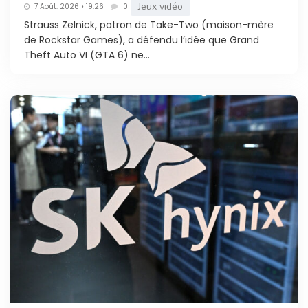
Jeux vidéo
7 Août. 2026 • 19:26
0
Strauss Zelnick, patron de Take-Two (maison-mère
de Rockstar Games), a défendu l’idée que Grand
Theft Auto VI (GTA 6) ne...