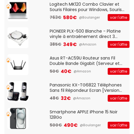
QWERTY UK - Noir
Logitech MK120 Combo Clavier et
Souris Filaires pour Windows, Souris
Optique Filaire, Connexion USB Plug
580€
763€
voir l'offre
@Boulanger
And Play, Confortable, Taille
Standard, PC/Portable, Clavier
QWERTY UK - Noir
PIONEER PLX-500 Blanche - Platine
vinyle à entraénement direct 3
vitesses (33-45-78 trs/min) avec
349€
385€
voir l'offre
@Amazon
pre-ampli intégré et port USB
Asus RT-AC59U Routeur sans Fil
Double Bande Gigabit (Serveur et
Client VPN, Triple Vlan, Mode Point
40€
50€
voir l'offre
@Amazon
d'accès et Bridge, contrôle Parental,
Qos)
Panasonic KX-TG6822 Téléphones
Sans fil Répondeur Ecran [Version
Française]
32€
48€
voir l'offre
@Amazon
Smartphone APPLE iPhone 15 Noir
128Go
490€
500€
voir l'offre
@Boulanger