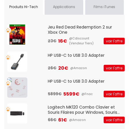
Produits Hi-Tech
Applications
Films iTunes
Jeu Red Dead Redemption 2 sur
Xbox One
@Cdiscount
16€
23€
voir l'offre
(Vendeur Tiers)
HP USB-C to USB 3.0 Adapter
20€
26€
voir l'offre
@Amazon
HP USB-C to USB 3.0 Adapter
5599€
5899€
voir l'offre
@Fnac
Logitech MK120 Combo Clavier et
Souris Filaires pour Windows, Souris
Optique Filaire, Connexion USB Plug
61€
66€
voir l'offre
@Amazon
And Play, Confortable, Taille
Standard, PC/Portable, Clavier