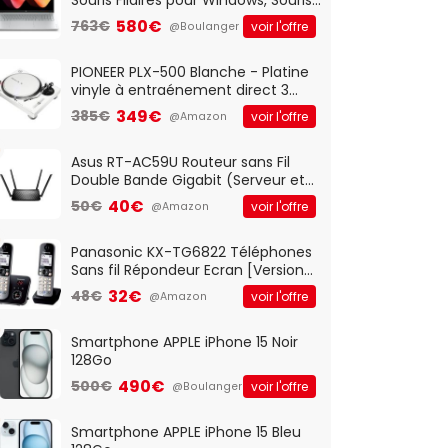
Optique Filaire, Connexion USB Plug
580€
763€
voir l'offre
@Boulanger
And Play, Confortable, Taille
Standard, PC/Portable, Clavier
QWERTY UK - Noir
PIONEER PLX-500 Blanche - Platine
vinyle à entraénement direct 3
vitesses (33-45-78 trs/min) avec
349€
385€
voir l'offre
@Amazon
pre-ampli intégré et port USB
Asus RT-AC59U Routeur sans Fil
Double Bande Gigabit (Serveur et
Client VPN, Triple Vlan, Mode Point
40€
50€
voir l'offre
@Amazon
d'accès et Bridge, contrôle
Parental, Qos)
Panasonic KX-TG6822 Téléphones
Sans fil Répondeur Ecran [Version
Française]
32€
48€
voir l'offre
@Amazon
Smartphone APPLE iPhone 15 Noir
128Go
490€
500€
voir l'offre
@Boulanger
Smartphone APPLE iPhone 15 Bleu