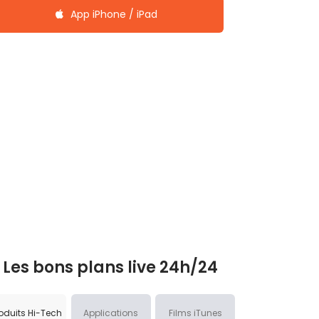
App iPhone / iPad
Les bons plans live 24h/24
oduits Hi-Tech
Applications
Films iTunes