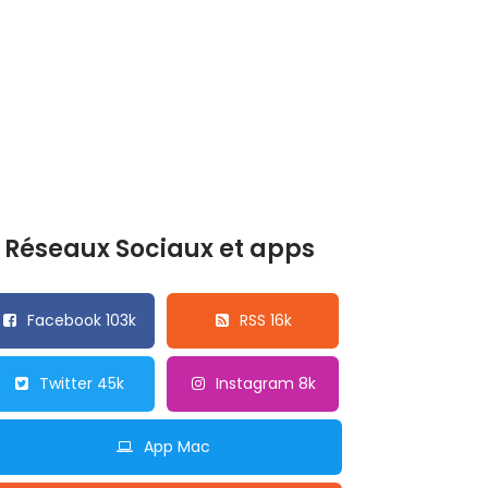
Réseaux Sociaux et apps
Facebook 103k
RSS 16k
Twitter 45k
Instagram 8k
App Mac