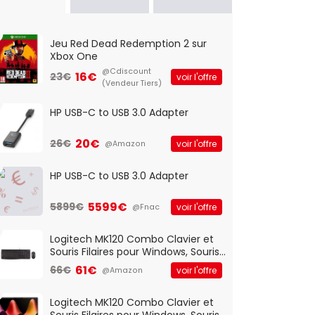
Jeu Red Dead Redemption 2 sur
Xbox One
@Cdiscount
16€
23€
voir l'offre
(Vendeur Tiers)
HP USB-C to USB 3.0 Adapter
20€
26€
voir l'offre
@Amazon
HP USB-C to USB 3.0 Adapter
5599€
5899€
voir l'offre
@Fnac
Logitech MK120 Combo Clavier et
Souris Filaires pour Windows, Souris
Optique Filaire, Connexion USB Plug
61€
66€
voir l'offre
@Amazon
And Play, Confortable, Taille
Standard, PC/Portable, Clavier
QWERTY UK - Noir
Logitech MK120 Combo Clavier et
Souris Filaires pour Windows, Souris