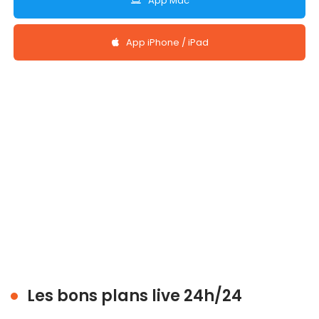
App Mac
App iPhone / iPad
Les bons plans live 24h/24