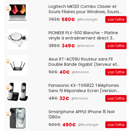
Standard, PC/Portable, Clavier
QWERTY UK - Noir
Logitech MK120 Combo Clavier et
Souris Filaires pour Windows, Souris
Optique Filaire, Connexion USB Plug
580€
763€
voir l'offre
@Boulanger
And Play, Confortable, Taille
Standard, PC/Portable, Clavier
QWERTY UK - Noir
PIONEER PLX-500 Blanche - Platine
vinyle à entraénement direct 3
vitesses (33-45-78 trs/min) avec
349€
385€
voir l'offre
@Amazon
pre-ampli intégré et port USB
Asus RT-AC59U Routeur sans Fil
Double Bande Gigabit (Serveur et
Client VPN, Triple Vlan, Mode Point
40€
50€
voir l'offre
@Amazon
d'accès et Bridge, contrôle Parental,
Qos)
Panasonic KX-TG6822 Téléphones
Sans fil Répondeur Ecran [Version
Française]
32€
48€
voir l'offre
@Amazon
Smartphone APPLE iPhone 15 Noir
128Go
490€
500€
voir l'offre
@Boulanger