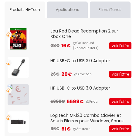
Produits Hi-Tech
Applications
Films iTunes
Jeu Red Dead Redemption 2 sur
Xbox One
@Cdiscount
16€
23€
voir l'offre
(Vendeur Tiers)
HP USB-C to USB 3.0 Adapter
20€
26€
voir l'offre
@Amazon
HP USB-C to USB 3.0 Adapter
5599€
5899€
voir l'offre
@Fnac
Logitech MK120 Combo Clavier et
Souris Filaires pour Windows, Souris
Optique Filaire, Connexion USB Plug
61€
66€
voir l'offre
@Amazon
And Play, Confortable, Taille