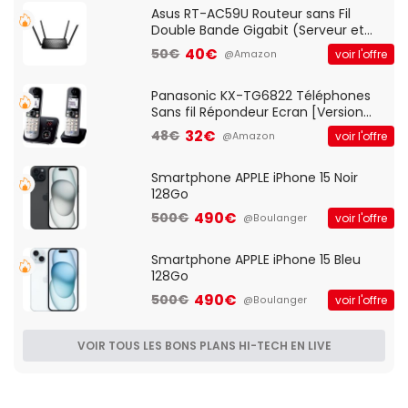
Asus RT-AC59U Routeur sans Fil
Double Bande Gigabit (Serveur et
Client VPN, Triple Vlan, Mode Point
40€
50€
voir l'offre
@Amazon
d'accès et Bridge, contrôle Parental,
Qos)
Panasonic KX-TG6822 Téléphones
Sans fil Répondeur Ecran [Version
Française]
32€
48€
voir l'offre
@Amazon
Smartphone APPLE iPhone 15 Noir
128Go
490€
500€
voir l'offre
@Boulanger
Smartphone APPLE iPhone 15 Bleu
128Go
490€
500€
voir l'offre
@Boulanger
VOIR TOUS LES BONS PLANS HI-TECH EN LIVE