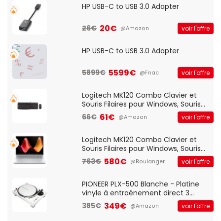
HP USB-C to USB 3.0 Adapter
20€
26€
voir l'offre
@Amazon
HP USB-C to USB 3.0 Adapter
5599€
5899€
voir l'offre
@Fnac
Logitech MK120 Combo Clavier et
Souris Filaires pour Windows, Souris
Optique Filaire, Connexion USB Plug
61€
66€
voir l'offre
@Amazon
And Play, Confortable, Taille
Standard, PC/Portable, Clavier
QWERTY UK - Noir
Logitech MK120 Combo Clavier et
Souris Filaires pour Windows, Souris
Optique Filaire, Connexion USB Plug
580€
763€
voir l'offre
@Boulanger
And Play, Confortable, Taille
Standard, PC/Portable, Clavier
QWERTY UK - Noir
PIONEER PLX-500 Blanche - Platine
vinyle à entraénement direct 3
vitesses (33-45-78 trs/min) avec
349€
385€
voir l'offre
@Amazon
pre-ampli intégré et port USB