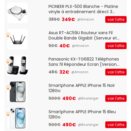
Standard, PC/Portable, Clavier
QWERTY UK - Noir
PIONEER PLX-500 Blanche - Platine
vinyle à entraénement direct 3
vitesses (33-45-78 trs/min) avec
349€
385€
voir l'offre
@Amazon
pre-ampli intégré et port USB
Asus RT-AC59U Routeur sans Fil
Double Bande Gigabit (Serveur et
Client VPN, Triple Vlan, Mode Point
40€
50€
voir l'offre
@Amazon
d'accès et Bridge, contrôle Parental,
Qos)
Panasonic KX-TG6822 Téléphones
Sans fil Répondeur Ecran [Version
Française]
32€
48€
voir l'offre
@Amazon
Smartphone APPLE iPhone 15 Noir
128Go
490€
500€
voir l'offre
@Boulanger
Smartphone APPLE iPhone 15 Bleu
128Go
490€
500€
voir l'offre
@Boulanger