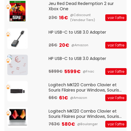
Jeu Red Dead Redemption 2 sur
Xbox One
@Cdiscount
16€
23€
voir l'offre
(Vendeur Tiers)
HP USB-C to USB 3.0 Adapter
20€
26€
voir l'offre
@Amazon
HP USB-C to USB 3.0 Adapter
5599€
5899€
voir l'offre
@Fnac
Logitech MK120 Combo Clavier et
Souris Filaires pour Windows, Souris
Optique Filaire, Connexion USB Plug
61€
66€
voir l'offre
@Amazon
And Play, Confortable, Taille
Standard, PC/Portable, Clavier
QWERTY UK - Noir
Logitech MK120 Combo Clavier et
Souris Filaires pour Windows, Souris
Optique Filaire, Connexion USB Plug
580€
763€
voir l'offre
@Boulanger
And Play, Confortable, Taille