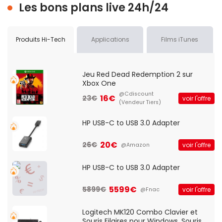
Les bons plans live 24h/24
Produits Hi-Tech
Applications
Films iTunes
Jeu Red Dead Redemption 2 sur
Xbox One
@Cdiscount
16€
23€
voir l'offre
(Vendeur Tiers)
HP USB-C to USB 3.0 Adapter
20€
26€
voir l'offre
@Amazon
HP USB-C to USB 3.0 Adapter
5599€
5899€
voir l'offre
@Fnac
Logitech MK120 Combo Clavier et
Souris Filaires pour Windows, Souris