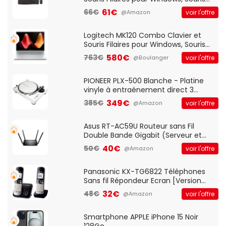
Optique Filaire, Connexion USB Plug
61€
66€
voir l'offre
@Amazon
And Play, Confortable, Taille
Standard, PC/Portable, Clavier
QWERTY UK - Noir
Logitech MK120 Combo Clavier et
Souris Filaires pour Windows, Souris
Optique Filaire, Connexion USB Plug
580€
763€
voir l'offre
@Boulanger
And Play, Confortable, Taille
Standard, PC/Portable, Clavier
QWERTY UK - Noir
PIONEER PLX-500 Blanche - Platine
vinyle à entraénement direct 3
vitesses (33-45-78 trs/min) avec
349€
385€
voir l'offre
@Amazon
pre-ampli intégré et port USB
Asus RT-AC59U Routeur sans Fil
Double Bande Gigabit (Serveur et
Client VPN, Triple Vlan, Mode Point
40€
50€
voir l'offre
@Amazon
d'accès et Bridge, contrôle Parental,
Qos)
Panasonic KX-TG6822 Téléphones
Sans fil Répondeur Ecran [Version
Française]
32€
48€
voir l'offre
@Amazon
Smartphone APPLE iPhone 15 Noir