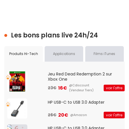
Les bons plans live 24h/24
Produits Hi-Tech
Applications
Films iTunes
Jeu Red Dead Redemption 2 sur
Xbox One
@Cdiscount
16€
23€
voir l'offre
(Vendeur Tiers)
HP USB-C to USB 3.0 Adapter
20€
26€
voir l'offre
@Amazon
HP USB-C to USB 3.0 Adapter