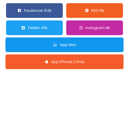
Facebook 103k
RSS 16k
Twitter 45k
Instagram 8k
App Mac
App iPhone / iPad