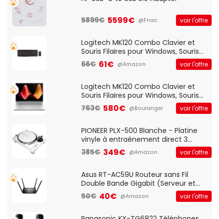
5599€
5899€
voir l'offre
@Fnac
Logitech MK120 Combo Clavier et
Souris Filaires pour Windows, Souris
Optique Filaire, Connexion USB Plug
61€
66€
voir l'offre
@Amazon
And Play, Confortable, Taille
Standard, PC/Portable, Clavier
QWERTY UK - Noir
Logitech MK120 Combo Clavier et
Souris Filaires pour Windows, Souris
Optique Filaire, Connexion USB Plug
580€
763€
voir l'offre
@Boulanger
And Play, Confortable, Taille
Standard, PC/Portable, Clavier
QWERTY UK - Noir
PIONEER PLX-500 Blanche - Platine
vinyle à entraénement direct 3
vitesses (33-45-78 trs/min) avec
349€
385€
voir l'offre
@Amazon
pre-ampli intégré et port USB
Asus RT-AC59U Routeur sans Fil
Double Bande Gigabit (Serveur et
Client VPN, Triple Vlan, Mode Point
40€
50€
voir l'offre
@Amazon
d'accès et Bridge, contrôle Parental,
Qos)
Panasonic KX-TG6822 Téléphones