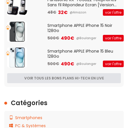
Sans fil Répondeur Ecran [Version
Française]
32€
48€
voir l'offre
@Amazon
Smartphone APPLE iPhone 15 Noir
128Go
490€
500€
voir l'offre
@Boulanger
Smartphone APPLE iPhone 15 Bleu
128Go
490€
500€
voir l'offre
@Boulanger
VOIR TOUS LES BONS PLANS HI-TECH EN LIVE
Catégories
Smartphones
PC & Systèmes