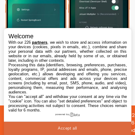
Welcome
With our 226
partners
, we wish to store and access information on
your devices (cookies, pixels in emails, etc.), combine and share
your personal data with our partners, whether collected on this
website or in our emails, already held by some of us, or obtained
later, including in other contexts.
Processing this data (identifiers, browsing, preferences, purchases,
loyalty programs, IP, postal addresses and emails, phone, precise
geolocation, etc.) allows developing and offering you services,
content, commercial offers and ads across your devices and
Dopamine 3, le jailbreak pour iOS 26 sur
screens (including by email, post, SMS, phone, audio, and video),
iPhone, est disponible
personalising them, measuring their performance, and analysing
audiences.
You can "accept all" and withdraw your consent at any time via the
7 Aug. 2026 • 22:44
"cookie" icon
. You can also "set detailed preferences" and object to
processing activities not subject to consent. These choices remain
valid for 6 months.
A
Préférences
Confidentialité
© 2012
powered by
propos
cookies
2026
Accept all
i2CMed