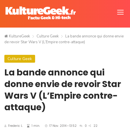
KultureGeek
Culture Geek
La bande annonce qui donne envie
de revoir Star Wars V (L’Empire contre-attaque)
Culture Geek
La bande annonce qui
donne envie de revoir Star
Wars V (L’Empire contre-
attaque)
Frederic L.
1 min.
17 Nov. 2014 • 13:52
0
22