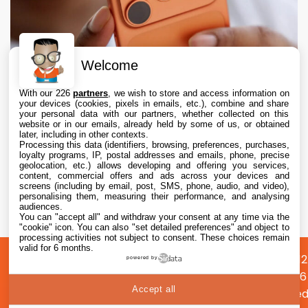
Welcome
With our 226
partners
, we wish to store and access information on
your devices (cookies, pixels in emails, etc.), combine and share
your personal data with our partners, whether collected on this
website or in our emails, already held by some of us, or obtained
later, including in other contexts.
Processing this data (identifiers, browsing, preferences, purchases,
loyalty programs, IP, postal addresses and emails, phone, precise
geolocation, etc.) allows developing and offering you services,
content, commercial offers and ads across your devices and
iPhone : Apple représente 65 % du marché
screens (including by email, post, SMS, phone, audio, and video),
premium des smartphones
personalising them, measuring their performance, and analysing
audiences.
You can "accept all" and withdraw your consent at any time via the
7 Aug. 2026 • 9:10
"cookie" icon
. You can also "set detailed preferences" and object to
processing activities not subject to consent. These choices remain
valid for 6 months.
A
Préférences
Confidentialité
© 2012
powered by
propos
cookies
2026
Accept all
i2CMed