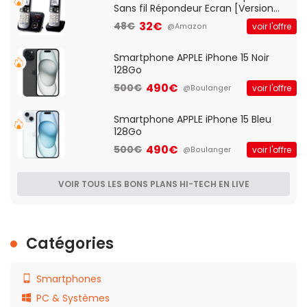
Sans fil Répondeur Ecran [Version
Française]
32€
48€
voir l'offre
@Amazon
Smartphone APPLE iPhone 15 Noir
128Go
490€
500€
voir l'offre
@Boulanger
Smartphone APPLE iPhone 15 Bleu
128Go
490€
500€
voir l'offre
@Boulanger
VOIR TOUS LES BONS PLANS HI-TECH EN LIVE
Catégories
Smartphones
PC & Systèmes