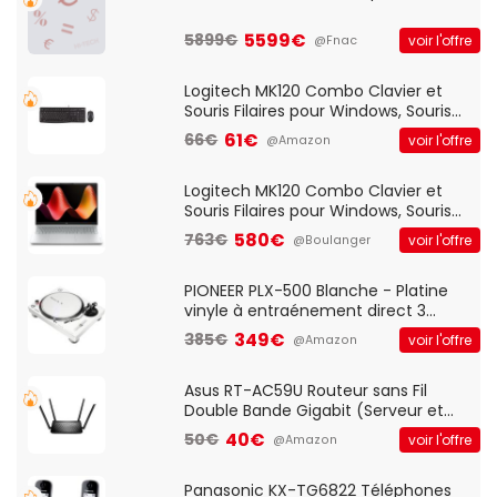
5599€
5899€
voir l'offre
@Fnac
Logitech MK120 Combo Clavier et
Souris Filaires pour Windows, Souris
Optique Filaire, Connexion USB Plug
61€
66€
voir l'offre
@Amazon
And Play, Confortable, Taille
Standard, PC/Portable, Clavier
QWERTY UK - Noir
Logitech MK120 Combo Clavier et
Souris Filaires pour Windows, Souris
Optique Filaire, Connexion USB Plug
580€
763€
voir l'offre
@Boulanger
And Play, Confortable, Taille
Standard, PC/Portable, Clavier
QWERTY UK - Noir
PIONEER PLX-500 Blanche - Platine
vinyle à entraénement direct 3
vitesses (33-45-78 trs/min) avec
349€
385€
voir l'offre
@Amazon
pre-ampli intégré et port USB
Asus RT-AC59U Routeur sans Fil
Double Bande Gigabit (Serveur et
Client VPN, Triple Vlan, Mode Point
40€
50€
voir l'offre
@Amazon
d'accès et Bridge, contrôle Parental,
Qos)
Panasonic KX-TG6822 Téléphones