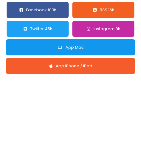
Facebook 103k
RSS 16k
Twitter 45k
Instagram 8k
App Mac
App iPhone / iPad