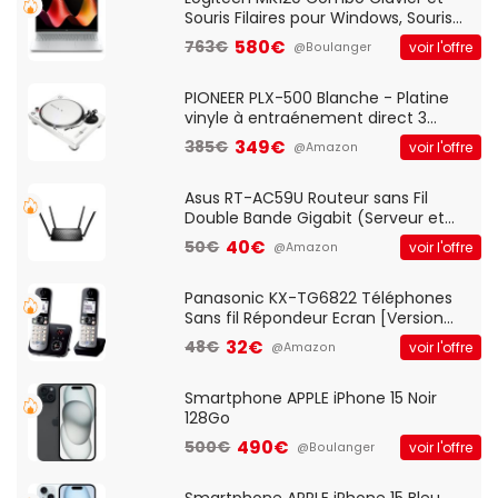
Souris Filaires pour Windows, Souris
Optique Filaire, Connexion USB Plug
580€
763€
voir l'offre
@Boulanger
And Play, Confortable, Taille
Standard, PC/Portable, Clavier
QWERTY UK - Noir
PIONEER PLX-500 Blanche - Platine
vinyle à entraénement direct 3
vitesses (33-45-78 trs/min) avec
349€
385€
voir l'offre
@Amazon
pre-ampli intégré et port USB
Asus RT-AC59U Routeur sans Fil
Double Bande Gigabit (Serveur et
Client VPN, Triple Vlan, Mode Point
40€
50€
voir l'offre
@Amazon
d'accès et Bridge, contrôle Parental,
Qos)
Panasonic KX-TG6822 Téléphones
Sans fil Répondeur Ecran [Version
Française]
32€
48€
voir l'offre
@Amazon
Smartphone APPLE iPhone 15 Noir
128Go
490€
500€
voir l'offre
@Boulanger
Smartphone APPLE iPhone 15 Bleu