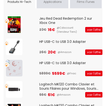
Produits Hi-Tech
Applications
Films iTunes
Jeu Red Dead Redemption 2 sur
Xbox One
@Cdiscount
16€
23€
voir l'offre
(Vendeur Tiers)
HP USB-C to USB 3.0 Adapter
20€
26€
voir l'offre
@Amazon
HP USB-C to USB 3.0 Adapter
5599€
5899€
voir l'offre
@Fnac
Logitech MK120 Combo Clavier et
Souris Filaires pour Windows, Souris
Optique Filaire, Connexion USB Plug
61€
66€
voir l'offre
@Amazon
And Play, Confortable, Taille
Standard, PC/Portable, Clavier
QWERTY UK - Noir
Logitech MK120 Combo Clavier et