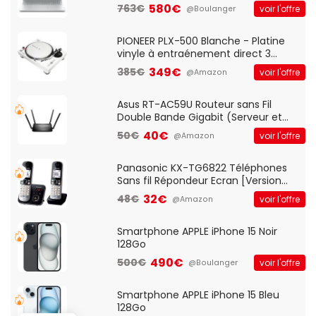
Optique Filaire, Connexion USB Plug
580€
763€
voir l'offre
@Boulanger
And Play, Confortable, Taille
Standard, PC/Portable, Clavier
QWERTY UK - Noir
PIONEER PLX-500 Blanche - Platine
vinyle à entraénement direct 3
vitesses (33-45-78 trs/min) avec
349€
385€
voir l'offre
@Amazon
pre-ampli intégré et port USB
Asus RT-AC59U Routeur sans Fil
Double Bande Gigabit (Serveur et
Client VPN, Triple Vlan, Mode Point
40€
50€
voir l'offre
@Amazon
d'accès et Bridge, contrôle Parental,
Qos)
Panasonic KX-TG6822 Téléphones
Sans fil Répondeur Ecran [Version
Française]
32€
48€
voir l'offre
@Amazon
Smartphone APPLE iPhone 15 Noir
128Go
490€
500€
voir l'offre
@Boulanger
Smartphone APPLE iPhone 15 Bleu
128Go