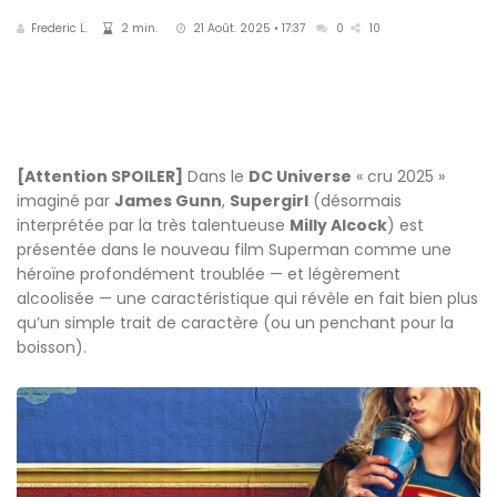
Frederic L.
2 min.
21 Août. 2025 • 17:37
0
10
[Attention SPOILER]
Dans le
DC Universe
« cru 2025 »
imaginé par
James Gunn
,
Supergirl
(désormais
interprétée par la très talentueuse
Milly Alcock
) est
présentée dans le nouveau film Superman comme une
héroïne profondément troublée — et légèrement
alcoolisée — une caractéristique qui révèle en fait bien plus
qu’un simple trait de caractère (ou un penchant pour la
boisson).