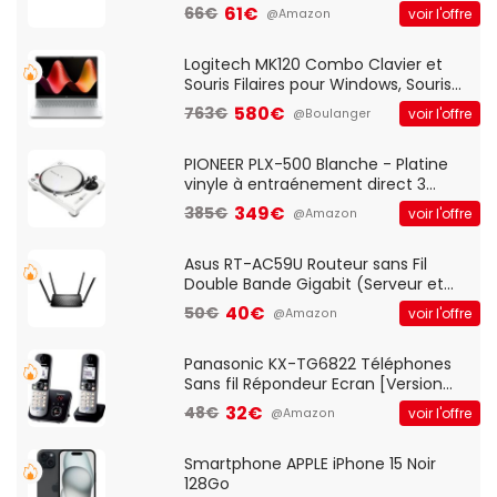
Optique Filaire, Connexion USB Plug
61€
66€
voir l'offre
@Amazon
And Play, Confortable, Taille
Standard, PC/Portable, Clavier
QWERTY UK - Noir
Logitech MK120 Combo Clavier et
Souris Filaires pour Windows, Souris
Optique Filaire, Connexion USB Plug
580€
763€
voir l'offre
@Boulanger
And Play, Confortable, Taille
Standard, PC/Portable, Clavier
QWERTY UK - Noir
PIONEER PLX-500 Blanche - Platine
vinyle à entraénement direct 3
vitesses (33-45-78 trs/min) avec
349€
385€
voir l'offre
@Amazon
pre-ampli intégré et port USB
Asus RT-AC59U Routeur sans Fil
Double Bande Gigabit (Serveur et
Client VPN, Triple Vlan, Mode Point
40€
50€
voir l'offre
@Amazon
d'accès et Bridge, contrôle Parental,
Qos)
Panasonic KX-TG6822 Téléphones
Sans fil Répondeur Ecran [Version
Française]
32€
48€
voir l'offre
@Amazon
Smartphone APPLE iPhone 15 Noir
128Go