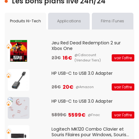
Les bons plans live 24h/24
Produits Hi-Tech
Applications
Films iTunes
Jeu Red Dead Redemption 2 sur
Xbox One
@Cdiscount
16€
23€
voir l'offre
(Vendeur Tiers)
HP USB-C to USB 3.0 Adapter
20€
26€
voir l'offre
@Amazon
HP USB-C to USB 3.0 Adapter
5599€
5899€
voir l'offre
@Fnac
Logitech MK120 Combo Clavier et
Souris Filaires pour Windows, Souris