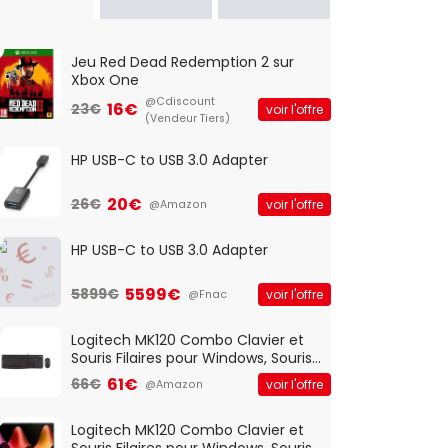
Jeu Red Dead Redemption 2 sur
Xbox One
@Cdiscount
16€
23€
voir l'offre
(Vendeur Tiers)
HP USB-C to USB 3.0 Adapter
20€
26€
voir l'offre
@Amazon
HP USB-C to USB 3.0 Adapter
5599€
5899€
voir l'offre
@Fnac
Logitech MK120 Combo Clavier et
Souris Filaires pour Windows, Souris
Optique Filaire, Connexion USB Plug
61€
66€
voir l'offre
@Amazon
And Play, Confortable, Taille
Standard, PC/Portable, Clavier
QWERTY UK - Noir
Logitech MK120 Combo Clavier et
Souris Filaires pour Windows, Souris