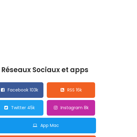
Réseaux Sociaux et apps
Facebook 103k
RSS 16k
Twitter 45k
Instagram 8k
App Mac