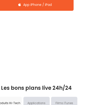
App iPhone / iPad
Les bons plans live 24h/24
oduits Hi-Tech
Applications
Films iTunes