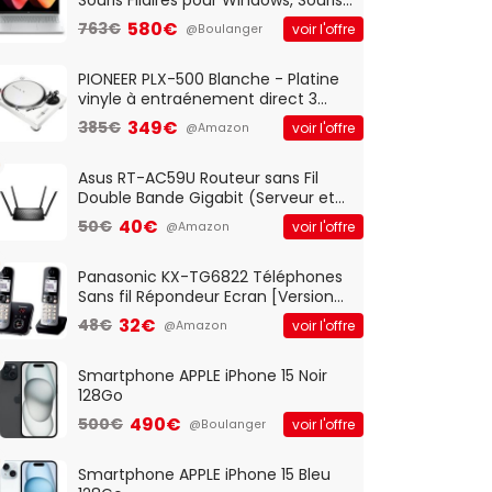
Optique Filaire, Connexion USB Plug
580€
763€
voir l'offre
@Boulanger
And Play, Confortable, Taille
Standard, PC/Portable, Clavier
QWERTY UK - Noir
PIONEER PLX-500 Blanche - Platine
vinyle à entraénement direct 3
vitesses (33-45-78 trs/min) avec
349€
385€
voir l'offre
@Amazon
pre-ampli intégré et port USB
Asus RT-AC59U Routeur sans Fil
Double Bande Gigabit (Serveur et
Client VPN, Triple Vlan, Mode Point
40€
50€
voir l'offre
@Amazon
d'accès et Bridge, contrôle
Parental, Qos)
Panasonic KX-TG6822 Téléphones
Sans fil Répondeur Ecran [Version
Française]
32€
48€
voir l'offre
@Amazon
Smartphone APPLE iPhone 15 Noir
128Go
490€
500€
voir l'offre
@Boulanger
Smartphone APPLE iPhone 15 Bleu