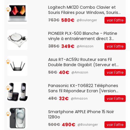
Standard, PC/Portable, Clavier
QWERTY UK - Noir
Logitech MK120 Combo Clavier et
Souris Filaires pour Windows, Souris
Optique Filaire, Connexion USB Plug
580€
763€
voir l'offre
@Boulanger
And Play, Confortable, Taille
Standard, PC/Portable, Clavier
QWERTY UK - Noir
PIONEER PLX-500 Blanche - Platine
vinyle à entraénement direct 3
vitesses (33-45-78 trs/min) avec
349€
385€
voir l'offre
@Amazon
pre-ampli intégré et port USB
Asus RT-AC59U Routeur sans Fil
Double Bande Gigabit (Serveur et
Client VPN, Triple Vlan, Mode Point
40€
50€
voir l'offre
@Amazon
d'accès et Bridge, contrôle Parental,
Qos)
Panasonic KX-TG6822 Téléphones
Sans fil Répondeur Ecran [Version
Française]
32€
48€
voir l'offre
@Amazon
Smartphone APPLE iPhone 15 Noir
128Go
490€
500€
voir l'offre
@Boulanger