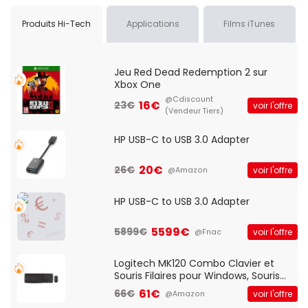
Produits Hi-Tech
Applications
Films iTunes
Jeu Red Dead Redemption 2 sur
Xbox One
@Cdiscount
16€
23€
voir l'offre
(Vendeur Tiers)
HP USB-C to USB 3.0 Adapter
20€
26€
voir l'offre
@Amazon
HP USB-C to USB 3.0 Adapter
5599€
5899€
voir l'offre
@Fnac
Logitech MK120 Combo Clavier et
Souris Filaires pour Windows, Souris
Optique Filaire, Connexion USB Plug
61€
66€
voir l'offre
@Amazon
And Play, Confortable, Taille