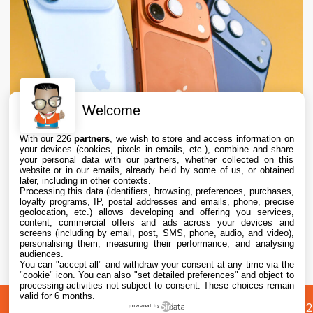
Welcome
With our 226
partners
, we wish to store and access information on
your devices (cookies, pixels in emails, etc.), combine and share
your personal data with our partners, whether collected on this
website or in our emails, already held by some of us, or obtained
later, including in other contexts.
Processing this data (identifiers, browsing, preferences, purchases,
loyalty programs, IP, postal addresses and emails, phone, precise
geolocation, etc.) allows developing and offering you services,
content, commercial offers and ads across your devices and
Apple augmente les valeurs de reprise des
screens (including by email, post, SMS, phone, audio, and video),
iPhone, iPad, Mac et Apple Watch
personalising them, measuring their performance, and analysing
audiences.
You can "accept all" and withdraw your consent at any time via the
6 Aug. 2026 • 19:02
"cookie" icon
. You can also "set detailed preferences" and object to
processing activities not subject to consent. These choices remain
valid for 6 months.
A
Préférences
Confidentialité
© 2012
powered by