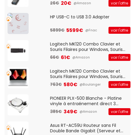
20€
26€
voir l'offre
@Amazon
HP USB-C to USB 3.0 Adapter
5599€
5899€
voir l'offre
@Fnac
Logitech MK120 Combo Clavier et
Souris Filaires pour Windows, Souris
Optique Filaire, Connexion USB Plug
61€
66€
voir l'offre
@Amazon
And Play, Confortable, Taille
Standard, PC/Portable, Clavier
QWERTY UK - Noir
Logitech MK120 Combo Clavier et
Souris Filaires pour Windows, Souris
Optique Filaire, Connexion USB Plug
580€
763€
voir l'offre
@Boulanger
And Play, Confortable, Taille
Standard, PC/Portable, Clavier
QWERTY UK - Noir
PIONEER PLX-500 Blanche - Platine
vinyle à entraénement direct 3
vitesses (33-45-78 trs/min) avec
349€
385€
voir l'offre
@Amazon
pre-ampli intégré et port USB
Asus RT-AC59U Routeur sans Fil
Double Bande Gigabit (Serveur et