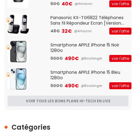
Client VPN, Triple Vlan, Mode Point
40€
50€
voir l'offre
@Amazon
d'accès et Bridge, contrôle Parental,
Qos)
Panasonic KX-TG6822 Téléphones
Sans fil Répondeur Ecran [Version
Française]
32€
48€
voir l'offre
@Amazon
Smartphone APPLE iPhone 15 Noir
128Go
490€
500€
voir l'offre
@Boulanger
Smartphone APPLE iPhone 15 Bleu
128Go
490€
500€
voir l'offre
@Boulanger
VOIR TOUS LES BONS PLANS HI-TECH EN LIVE
Catégories