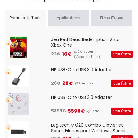
Produits Hi-Tech
Applications
Films iTunes
Jeu Red Dead Redemption 2 sur
Xbox One
@Cdiscount
16€
23€
voir l'offre
(Vendeur Tiers)
HP USB-C to USB 3.0 Adapter
20€
26€
voir l'offre
@Amazon
HP USB-C to USB 3.0 Adapter
5599€
5899€
voir l'offre
@Fnac
Logitech MK120 Combo Clavier et
Souris Filaires pour Windows, Souris
Optique Filaire, Connexion USB Plug