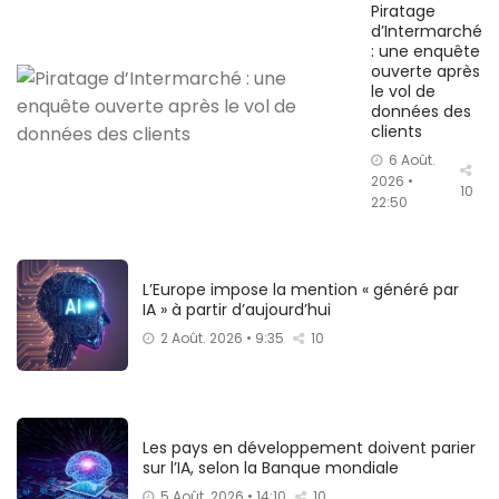
Piratage
d’Intermarché
: une enquête
ouverte après
le vol de
données des
clients
6 Août.
2026 •
10
22:50
L’Europe impose la mention « généré par
IA » à partir d’aujourd’hui
2 Août. 2026 • 9:35
10
Les pays en développement doivent parier
sur l’IA, selon la Banque mondiale
5 Août. 2026 • 14:10
10