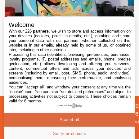
Welcome
With our 226
partners
, we wish to store and access information on
your devices (cookies, pixels in emails, etc.), combine and share
your personal data with our partners, whether collected on this
website or in our emails, already held by some of us, or obtained
later, including in other contexts.
Processing this data (identifiers, browsing, preferences, purchases,
loyalty programs, IP, postal addresses and emails, phone, precise
geolocation, etc.) allows developing and offering you services,
content, commercial offers and ads across your devices and
Apple détaille la faille de sécurité bouchée
screens (including by email, post, SMS, phone, audio, and video),
avec macOS 26.6.1, macOS 15.7.9 et macOS
personalising them, measuring their performance, and analysing
audiences.
14.8.9
You can "accept all" and withdraw your consent at any time via the
6 Aug. 2026 • 20:58
"cookie" icon
. You can also "set detailed preferences" and object to
processing activities not subject to consent. These choices remain
valid for 6 months.
A
Préférences
Confidentialité
© 2012
powered by
propos
cookies
2026
Accept all
i2CMed
|
Set your choices