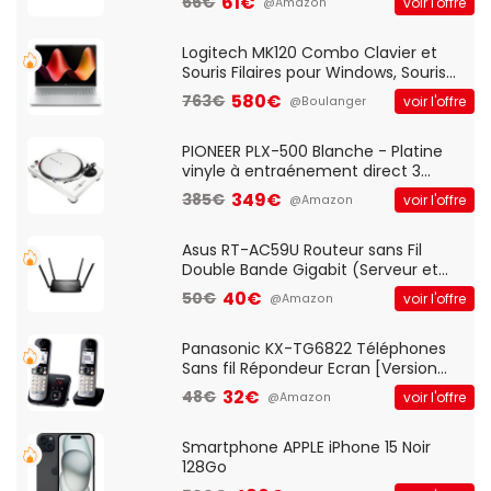
61€
66€
voir l'offre
@Amazon
And Play, Confortable, Taille
Standard, PC/Portable, Clavier
QWERTY UK - Noir
Logitech MK120 Combo Clavier et
Souris Filaires pour Windows, Souris
Optique Filaire, Connexion USB Plug
580€
763€
voir l'offre
@Boulanger
And Play, Confortable, Taille
Standard, PC/Portable, Clavier
QWERTY UK - Noir
PIONEER PLX-500 Blanche - Platine
vinyle à entraénement direct 3
vitesses (33-45-78 trs/min) avec
349€
385€
voir l'offre
@Amazon
pre-ampli intégré et port USB
Asus RT-AC59U Routeur sans Fil
Double Bande Gigabit (Serveur et
Client VPN, Triple Vlan, Mode Point
40€
50€
voir l'offre
@Amazon
d'accès et Bridge, contrôle Parental,
Qos)
Panasonic KX-TG6822 Téléphones
Sans fil Répondeur Ecran [Version
Française]
32€
48€
voir l'offre
@Amazon
Smartphone APPLE iPhone 15 Noir
128Go