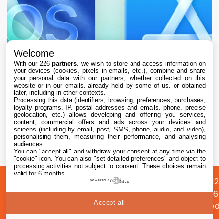
Welcome
With our 226
partners
, we wish to store and access information on
your devices (cookies, pixels in emails, etc.), combine and share
your personal data with our partners, whether collected on this
website or in our emails, already held by some of us, or obtained
later, including in other contexts.
Processing this data (identifiers, browsing, preferences, purchases,
loyalty programs, IP, postal addresses and emails, phone, precise
geolocation, etc.) allows developing and offering you services,
content, commercial offers and ads across your devices and
L’App Store est en panne pour plusieurs
screens (including by email, post, SMS, phone, audio, and video),
utilisateurs, selon Apple
personalising them, measuring their performance, and analysing
audiences.
You can "accept all" and withdraw your consent at any time via the
7 Aug. 2026 • 19:34
"cookie" icon
. You can also "set detailed preferences" and object to
processing activities not subject to consent. These choices remain
valid for 6 months.
A
Préférences
Confidentialité
© 2012
powered by
propos
cookies
2026
Accept all
i2CMed