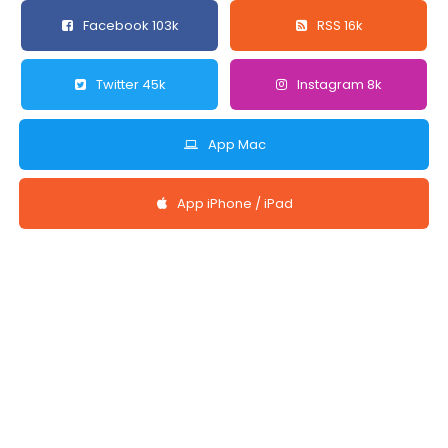
Facebook 103k
RSS 16k
Twitter 45k
Instagram 8k
App Mac
App iPhone / iPad