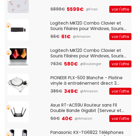
5599€
5899€
voir l'offre
@Fnac
Logitech MK120 Combo Clavier et
Souris Filaires pour Windows, Souris
Optique Filaire, Connexion USB Plug
61€
66€
voir l'offre
@Amazon
And Play, Confortable, Taille
Standard, PC/Portable, Clavier
QWERTY UK - Noir
Logitech MK120 Combo Clavier et
Souris Filaires pour Windows, Souris
Optique Filaire, Connexion USB Plug
580€
763€
voir l'offre
@Boulanger
And Play, Confortable, Taille
Standard, PC/Portable, Clavier
QWERTY UK - Noir
PIONEER PLX-500 Blanche - Platine
vinyle à entraénement direct 3
vitesses (33-45-78 trs/min) avec
349€
385€
voir l'offre
@Amazon
pre-ampli intégré et port USB
Asus RT-AC59U Routeur sans Fil
Double Bande Gigabit (Serveur et
Client VPN, Triple Vlan, Mode Point
40€
50€
voir l'offre
@Amazon
d'accès et Bridge, contrôle Parental,
Qos)
Panasonic KX-TG6822 Téléphones