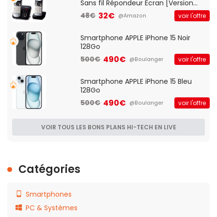
Sans fil Répondeur Ecran [Version
Française]
32€
48€
voir l'offre
@Amazon
Smartphone APPLE iPhone 15 Noir
128Go
490€
500€
voir l'offre
@Boulanger
Smartphone APPLE iPhone 15 Bleu
128Go
490€
500€
voir l'offre
@Boulanger
VOIR TOUS LES BONS PLANS HI-TECH EN LIVE
Catégories
Smartphones
PC & Systèmes