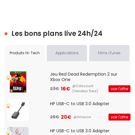
Les bons plans live 24h/24
Produits Hi-Tech
Applications
Films iTunes
Jeu Red Dead Redemption 2 sur
Xbox One
@Cdiscount
16€
23€
voir l'offre
(Vendeur Tiers)
HP USB-C to USB 3.0 Adapter
20€
26€
voir l'offre
@Amazon
HP USB-C to USB 3.0 Adapter