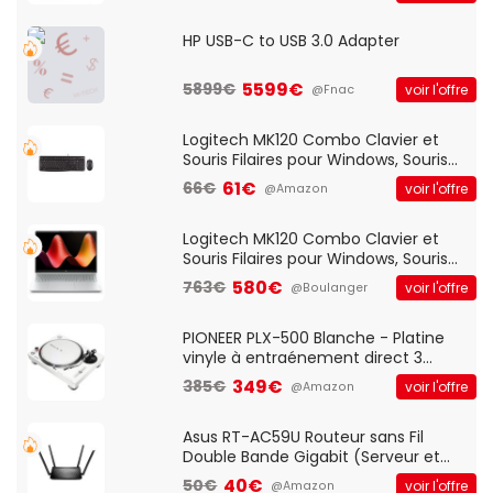
HP USB-C to USB 3.0 Adapter
5599€
5899€
voir l'offre
@Fnac
Logitech MK120 Combo Clavier et
Souris Filaires pour Windows, Souris
Optique Filaire, Connexion USB Plug
61€
66€
voir l'offre
@Amazon
And Play, Confortable, Taille
Standard, PC/Portable, Clavier
QWERTY UK - Noir
Logitech MK120 Combo Clavier et
Souris Filaires pour Windows, Souris
Optique Filaire, Connexion USB Plug
580€
763€
voir l'offre
@Boulanger
And Play, Confortable, Taille
Standard, PC/Portable, Clavier
QWERTY UK - Noir
PIONEER PLX-500 Blanche - Platine
vinyle à entraénement direct 3
vitesses (33-45-78 trs/min) avec
349€
385€
voir l'offre
@Amazon
pre-ampli intégré et port USB
Asus RT-AC59U Routeur sans Fil
Double Bande Gigabit (Serveur et
Client VPN, Triple Vlan, Mode Point
40€
50€
voir l'offre
@Amazon