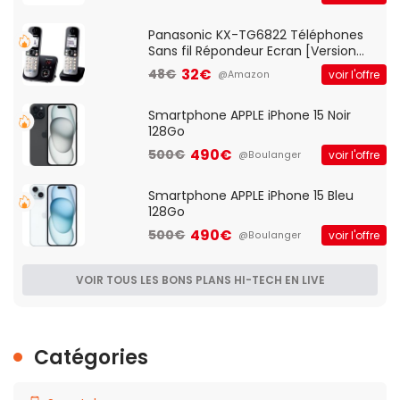
d'accès et Bridge, contrôle Parental,
Qos)
Panasonic KX-TG6822 Téléphones
Sans fil Répondeur Ecran [Version
Française]
32€
48€
voir l'offre
@Amazon
Smartphone APPLE iPhone 15 Noir
128Go
490€
500€
voir l'offre
@Boulanger
Smartphone APPLE iPhone 15 Bleu
128Go
490€
500€
voir l'offre
@Boulanger
VOIR TOUS LES BONS PLANS HI-TECH EN LIVE
Catégories