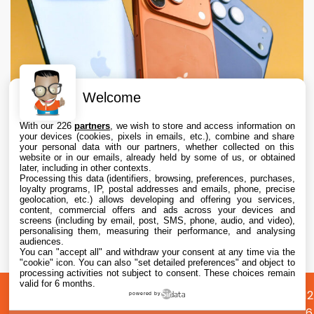
Welcome
With our 226
partners
, we wish to store and access information on
your devices (cookies, pixels in emails, etc.), combine and share
your personal data with our partners, whether collected on this
website or in our emails, already held by some of us, or obtained
later, including in other contexts.
Processing this data (identifiers, browsing, preferences, purchases,
loyalty programs, IP, postal addresses and emails, phone, precise
geolocation, etc.) allows developing and offering you services,
content, commercial offers and ads across your devices and
Apple augmente les valeurs de reprise des
screens (including by email, post, SMS, phone, audio, and video),
iPhone, iPad, Mac et Apple Watch
personalising them, measuring their performance, and analysing
audiences.
You can "accept all" and withdraw your consent at any time via the
6 Aug. 2026 • 19:02
"cookie" icon
. You can also "set detailed preferences" and object to
processing activities not subject to consent. These choices remain
valid for 6 months.
A
Préférences
Confidentialité
© 2012
powered by
propos
cookies
2026