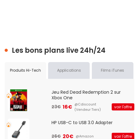
Les bons plans live 24h/24
Produits Hi-Tech
Applications
Films iTunes
Jeu Red Dead Redemption 2 sur
Xbox One
@Cdiscount
16€
23€
voir l'offre
(Vendeur Tiers)
HP USB-C to USB 3.0 Adapter
20€
26€
voir l'offre
@Amazon