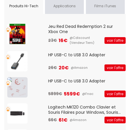
Produits Hi-Tech
Applications
Films iTunes
Jeu Red Dead Redemption 2 sur
Xbox One
@Cdiscount
16€
23€
voir l'offre
(Vendeur Tiers)
HP USB-C to USB 3.0 Adapter
20€
26€
voir l'offre
@Amazon
HP USB-C to USB 3.0 Adapter
5599€
5899€
voir l'offre
@Fnac
Logitech MK120 Combo Clavier et
Souris Filaires pour Windows, Souris
Optique Filaire, Connexion USB Plug
61€
66€
voir l'offre
@Amazon
And Play, Confortable, Taille
Standard, PC/Portable, Clavier