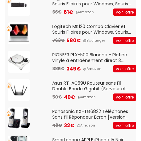
Souris Filaires pour Windows, Souris
Optique Filaire, Connexion USB Plug
61€
66€
voir l'offre
@Amazon
And Play, Confortable, Taille
Standard, PC/Portable, Clavier
QWERTY UK - Noir
Logitech MK120 Combo Clavier et
Souris Filaires pour Windows, Souris
Optique Filaire, Connexion USB Plug
580€
763€
voir l'offre
@Boulanger
And Play, Confortable, Taille
Standard, PC/Portable, Clavier
QWERTY UK - Noir
PIONEER PLX-500 Blanche - Platine
vinyle à entraénement direct 3
vitesses (33-45-78 trs/min) avec
349€
385€
voir l'offre
@Amazon
pre-ampli intégré et port USB
Asus RT-AC59U Routeur sans Fil
Double Bande Gigabit (Serveur et
Client VPN, Triple Vlan, Mode Point
40€
50€
voir l'offre
@Amazon
d'accès et Bridge, contrôle Parental,
Qos)
Panasonic KX-TG6822 Téléphones
Sans fil Répondeur Ecran [Version
Française]
32€
48€
voir l'offre
@Amazon
Smartphone APPLE iPhone 15 Noir