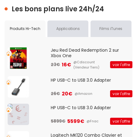
Les bons plans live 24h/24
Produits Hi-Tech
Applications
Films iTunes
Jeu Red Dead Redemption 2 sur
Xbox One
@Cdiscount
16€
23€
voir l'offre
(Vendeur Tiers)
HP USB-C to USB 3.0 Adapter
20€
26€
voir l'offre
@Amazon
HP USB-C to USB 3.0 Adapter
5599€
5899€
voir l'offre
@Fnac
Logitech MK120 Combo Clavier et