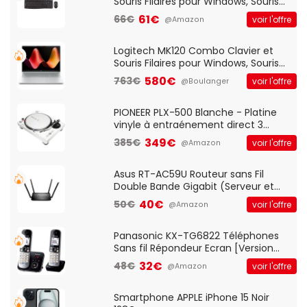
Souris Filaires pour Windows, Souris
Optique Filaire, Connexion USB Plug
61€
66€
voir l'offre
@Amazon
And Play, Confortable, Taille
Standard, PC/Portable, Clavier
QWERTY UK - Noir
Logitech MK120 Combo Clavier et
Souris Filaires pour Windows, Souris
Optique Filaire, Connexion USB Plug
580€
763€
voir l'offre
@Boulanger
And Play, Confortable, Taille
Standard, PC/Portable, Clavier
QWERTY UK - Noir
PIONEER PLX-500 Blanche - Platine
vinyle à entraénement direct 3
vitesses (33-45-78 trs/min) avec
349€
385€
voir l'offre
@Amazon
pre-ampli intégré et port USB
Asus RT-AC59U Routeur sans Fil
Double Bande Gigabit (Serveur et
Client VPN, Triple Vlan, Mode Point
40€
50€
voir l'offre
@Amazon
d'accès et Bridge, contrôle Parental,
Qos)
Panasonic KX-TG6822 Téléphones
Sans fil Répondeur Ecran [Version
Française]
32€
48€
voir l'offre
@Amazon
Smartphone APPLE iPhone 15 Noir