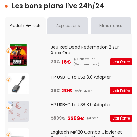
Les bons plans live 24h/24
Produits Hi-Tech
Applications
Films iTunes
Jeu Red Dead Redemption 2 sur
Xbox One
@Cdiscount
16€
23€
voir l'offre
(Vendeur Tiers)
HP USB-C to USB 3.0 Adapter
20€
26€
voir l'offre
@Amazon
HP USB-C to USB 3.0 Adapter
5599€
5899€
voir l'offre
@Fnac
Logitech MK120 Combo Clavier et