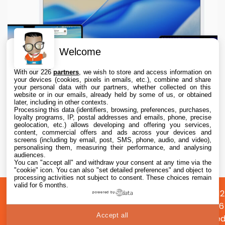
Welcome
With our 226
partners
, we wish to store and access information on
your devices (cookies, pixels in emails, etc.), combine and share
your personal data with our partners, whether collected on this
website or in our emails, already held by some of us, or obtained
later, including in other contexts.
Processing this data (identifiers, browsing, preferences, purchases,
loyalty programs, IP, postal addresses and emails, phone, precise
geolocation, etc.) allows developing and offering you services,
content, commercial offers and ads across your devices and
macOS 26.6.1 est disponible, avec macOS
screens (including by email, post, SMS, phone, audio, and video),
15.7.9 et macOS 14.8.9
personalising them, measuring their performance, and analysing
audiences.
You can "accept all" and withdraw your consent at any time via the
6 Aug. 2026 • 19:55
"cookie" icon
. You can also "set detailed preferences" and object to
processing activities not subject to consent. These choices remain
valid for 6 months.
A
Préférences
Confidentialité
© 2012
powered by
propos
cookies
2026
Accept all
i2CMed