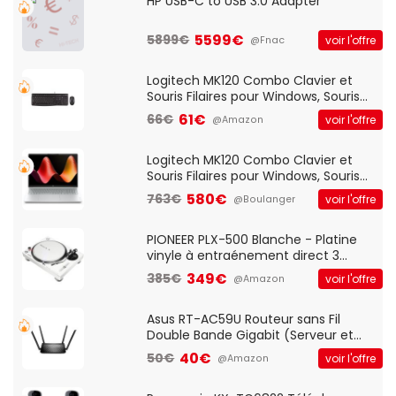
HP USB-C to USB 3.0 Adapter
5599€
5899€
voir l'offre
@Fnac
Logitech MK120 Combo Clavier et
Souris Filaires pour Windows, Souris
Optique Filaire, Connexion USB Plug
61€
66€
voir l'offre
@Amazon
And Play, Confortable, Taille
Standard, PC/Portable, Clavier
QWERTY UK - Noir
Logitech MK120 Combo Clavier et
Souris Filaires pour Windows, Souris
Optique Filaire, Connexion USB Plug
580€
763€
voir l'offre
@Boulanger
And Play, Confortable, Taille
Standard, PC/Portable, Clavier
QWERTY UK - Noir
PIONEER PLX-500 Blanche - Platine
vinyle à entraénement direct 3
vitesses (33-45-78 trs/min) avec
349€
385€
voir l'offre
@Amazon
pre-ampli intégré et port USB
Asus RT-AC59U Routeur sans Fil
Double Bande Gigabit (Serveur et
Client VPN, Triple Vlan, Mode Point
40€
50€
voir l'offre
@Amazon
d'accès et Bridge, contrôle Parental,
Qos)