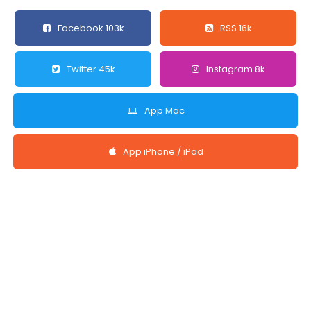
Facebook 103k
RSS 16k
Twitter 45k
Instagram 8k
App Mac
App iPhone / iPad