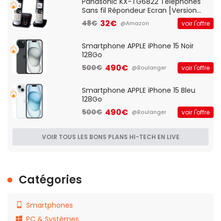
Panasonic KX-TG6822 Téléphones
Sans fil Répondeur Ecran [Version
Française]
32€
48€
voir l'offre
@Amazon
Smartphone APPLE iPhone 15 Noir
128Go
490€
500€
voir l'offre
@Boulanger
Smartphone APPLE iPhone 15 Bleu
128Go
490€
500€
voir l'offre
@Boulanger
VOIR TOUS LES BONS PLANS HI-TECH EN LIVE
Catégories
Smartphones
PC & Systèmes