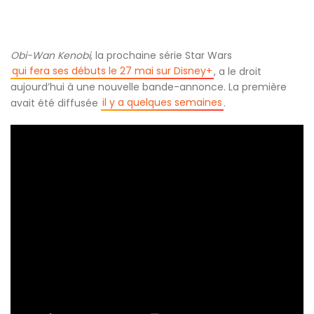
Obi-Wan Kenobi
, la prochaine série Star Wars
qui fera ses débuts le 27 mai sur Disney+
, a le droit
aujourd’hui à une nouvelle bande-annonce. La première
il y a quelques semaines
avait été diffusée
.