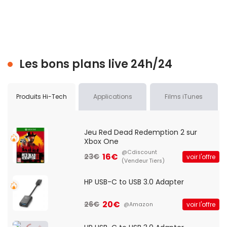
Les bons plans live 24h/24
Produits Hi-Tech
Applications
Films iTunes
Jeu Red Dead Redemption 2 sur
Xbox One
@Cdiscount
16€
23€
voir l'offre
(Vendeur Tiers)
HP USB-C to USB 3.0 Adapter
20€
26€
voir l'offre
@Amazon