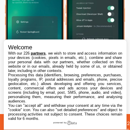
Welcome
With our 226
partners
, we wish to store and access information on
your devices (cookies, pixels in emails, etc.), combine and share
your personal data with our partners, whether collected on this
website or in our emails, already held by some of us, or obtained
later, including in other contexts.
Processing this data (identifiers, browsing, preferences, purchases,
loyalty programs, IP, postal addresses and emails, phone, precise
geolocation, etc.) allows developing and offering you services,
content, commercial offers and ads across your devices and
Dopamine 3, le jailbreak pour iOS 26 sur
screens (including by email, post, SMS, phone, audio, and video),
iPhone, est disponible
personalising them, measuring their performance, and analysing
audiences.
You can "accept all" and withdraw your consent at any time via the
7 Aug. 2026 • 22:44
"cookie" icon
. You can also "set detailed preferences" and object to
processing activities not subject to consent. These choices remain
valid for 6 months.
A
Préférences
Confidentialité
© 2012
powered by