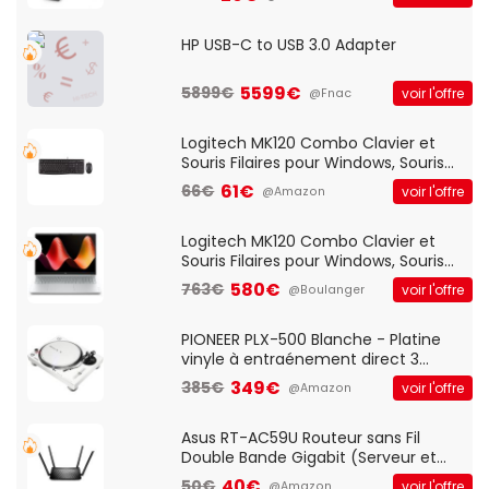
HP USB-C to USB 3.0 Adapter
5599€
5899€
voir l'offre
@Fnac
Logitech MK120 Combo Clavier et
Souris Filaires pour Windows, Souris
Optique Filaire, Connexion USB Plug
61€
66€
voir l'offre
@Amazon
And Play, Confortable, Taille
Standard, PC/Portable, Clavier
QWERTY UK - Noir
Logitech MK120 Combo Clavier et
Souris Filaires pour Windows, Souris
Optique Filaire, Connexion USB Plug
580€
763€
voir l'offre
@Boulanger
And Play, Confortable, Taille
Standard, PC/Portable, Clavier
QWERTY UK - Noir
PIONEER PLX-500 Blanche - Platine
vinyle à entraénement direct 3
vitesses (33-45-78 trs/min) avec
349€
385€
voir l'offre
@Amazon
pre-ampli intégré et port USB
Asus RT-AC59U Routeur sans Fil
Double Bande Gigabit (Serveur et
Client VPN, Triple Vlan, Mode Point
40€
50€
voir l'offre
@Amazon