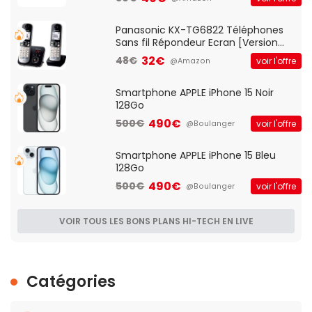
d'accès et Bridge, contrôle Parental,
Qos)
Panasonic KX-TG6822 Téléphones
Sans fil Répondeur Ecran [Version
Française]
32€
48€
voir l'offre
@Amazon
Smartphone APPLE iPhone 15 Noir
128Go
490€
500€
voir l'offre
@Boulanger
Smartphone APPLE iPhone 15 Bleu
128Go
490€
500€
voir l'offre
@Boulanger
VOIR TOUS LES BONS PLANS HI-TECH EN LIVE
Catégories