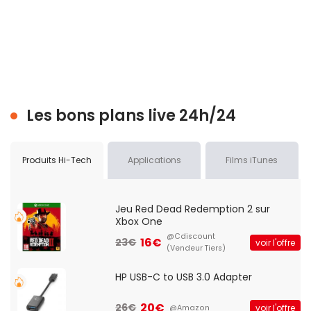
Les bons plans live 24h/24
Produits Hi-Tech
Applications
Films iTunes
Jeu Red Dead Redemption 2 sur
Xbox One
@Cdiscount
16€
23€
voir l'offre
(Vendeur Tiers)
HP USB-C to USB 3.0 Adapter
20€
26€
voir l'offre
@Amazon