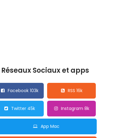
Réseaux Sociaux et apps
Facebook 103k
RSS 16k
Twitter 45k
Instagram 8k
App Mac