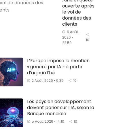
ouverte après
le vol de
données des
clients
6 Août.
2026 •
10
22:50
L’Europe impose la mention
« généré par IA » à partir
d’aujourd’hui
2 Août. 2026 • 9:35
10
Les pays en développement
doivent parier sur l’IA, selon la
Banque mondiale
5 Août. 2026 • 14:10
10