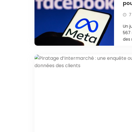
pou
7
Un 
567 
des 