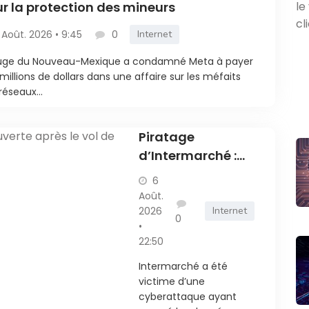
r la protection des mineurs
 Août. 2026 • 9:45
0
Internet
juge du Nouveau-Mexique a condamné Meta à payer
millions de dollars dans une affaire sur les méfaits
réseaux...
Piratage
d’Intermarché :
une enquête
6
ouverte après le
Août.
vol de données
2026
Internet
0
•
des clients
22:50
Intermarché a été
victime d’une
cyberattaque ayant