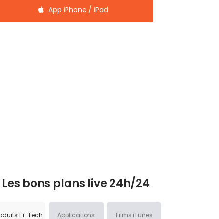
App iPhone / iPad
Les bons plans live 24h/24
oduits Hi-Tech
Applications
Films iTunes