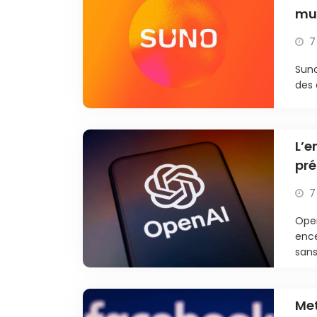
mus
con
7
Suno
des 
L’e
pré
7
Open
ence
sans
Met