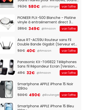
Optique Filaire, Connexion USB Plug
580€
763€
voir l'offre
@Boulanger
And Play, Confortable, Taille
Standard, PC/Portable, Clavier
QWERTY UK - Noir
PIONEER PLX-500 Blanche - Platine
vinyle à entraénement direct 3
vitesses (33-45-78 trs/min) avec
349€
385€
voir l'offre
@Amazon
pre-ampli intégré et port USB
Asus RT-AC59U Routeur sans Fil
Double Bande Gigabit (Serveur et
Client VPN, Triple Vlan, Mode Point
40€
50€
voir l'offre
@Amazon
d'accès et Bridge, contrôle
Parental, Qos)
Panasonic KX-TG6822 Téléphones
Sans fil Répondeur Ecran [Version
Française]
32€
48€
voir l'offre
@Amazon
Smartphone APPLE iPhone 15 Noir
128Go
490€
500€
voir l'offre
@Boulanger
Smartphone APPLE iPhone 15 Bleu