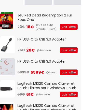
Jeu Red Dead Redemption 2 sur
Xbox One
@Cdiscount
16€
23€
voir l'offre
(Vendeur Tiers)
HP USB-C to USB 3.0 Adapter
20€
26€
voir l'offre
@Amazon
HP USB-C to USB 3.0 Adapter
5599€
5899€
voir l'offre
@Fnac
Logitech MK120 Combo Clavier et
Souris Filaires pour Windows, Souris
Optique Filaire, Connexion USB Plug
61€
66€
voir l'offre
@Amazon
And Play, Confortable, Taille
Standard, PC/Portable, Clavier
QWERTY UK - Noir
Logitech MK120 Combo Clavier et
Souris Filaires pour Windows, Souris