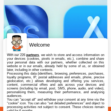
Welcome
With our 226
partners
, we wish to store and access information on
your devices (cookies, pixels in emails, etc.), combine and share
your personal data with our partners, whether collected on this
website or in our emails, already held by some of us, or obtained
later, including in other contexts.
Processing this data (identifiers, browsing, preferences, purchases,
loyalty programs, IP, postal addresses and emails, phone, precise
geolocation, etc.) allows developing and offering you services,
content, commercial offers and ads across your devices and
L’App Store est en panne pour plusieurs
screens (including by email, post, SMS, phone, audio, and video),
utilisateurs, selon Apple
personalising them, measuring their performance, and analysing
audiences.
You can "accept all" and withdraw your consent at any time via the
7 Aug. 2026 • 19:34
"cookie" icon
. You can also "set detailed preferences" and object to
processing activities not subject to consent. These choices remain
valid for 6 months.