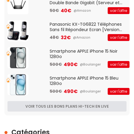
Double Bande Gigabit (Serveur et
Client VPN, Triple Vlan, Mode Point
40€
50€
voir l'offre
@Amazon
d'accès et Bridge, contrôle Parental,
Qos)
Panasonic KX-TG6822 Téléphones
Sans fil Répondeur Ecran [Version
Française]
32€
48€
voir l'offre
@Amazon
Smartphone APPLE iPhone 15 Noir
128Go
490€
500€
voir l'offre
@Boulanger
Smartphone APPLE iPhone 15 Bleu
128Go
490€
500€
voir l'offre
@Boulanger
VOIR TOUS LES BONS PLANS HI-TECH EN LIVE
Catégories