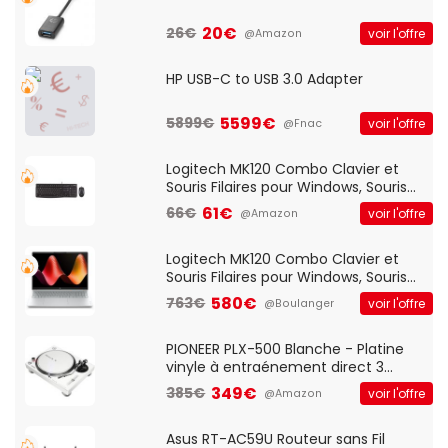
20€
26€
voir l'offre
@Amazon
HP USB-C to USB 3.0 Adapter
5599€
5899€
voir l'offre
@Fnac
Logitech MK120 Combo Clavier et
Souris Filaires pour Windows, Souris
Optique Filaire, Connexion USB Plug
61€
66€
voir l'offre
@Amazon
And Play, Confortable, Taille
Standard, PC/Portable, Clavier
QWERTY UK - Noir
Logitech MK120 Combo Clavier et
Souris Filaires pour Windows, Souris
Optique Filaire, Connexion USB Plug
580€
763€
voir l'offre
@Boulanger
And Play, Confortable, Taille
Standard, PC/Portable, Clavier
QWERTY UK - Noir
PIONEER PLX-500 Blanche - Platine
vinyle à entraénement direct 3
vitesses (33-45-78 trs/min) avec
349€
385€
voir l'offre
@Amazon
pre-ampli intégré et port USB
Asus RT-AC59U Routeur sans Fil