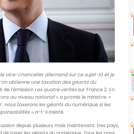
e vice-chancelier allemand sur ce sujet-là et je
on obtienne une taxation des géants du
té de l’émission
Les quatre vérités
sur France 2. En
erons au niveau national »
, a promis le ministre.
«
 : nous taxerons les géants du numérique si les
ponsabilités »
, a-t-il insisté.
cussion depuis plusieurs mois maintenant. Des pays,
 de taxer les géants du numérique. Tous les pays