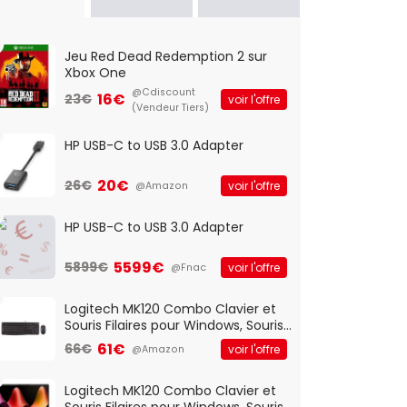
Jeu Red Dead Redemption 2 sur
Xbox One
@Cdiscount
16€
23€
voir l'offre
(Vendeur Tiers)
HP USB-C to USB 3.0 Adapter
20€
26€
voir l'offre
@Amazon
HP USB-C to USB 3.0 Adapter
5599€
5899€
voir l'offre
@Fnac
Logitech MK120 Combo Clavier et
Souris Filaires pour Windows, Souris
Optique Filaire, Connexion USB Plug
61€
66€
voir l'offre
@Amazon
And Play, Confortable, Taille
Standard, PC/Portable, Clavier
QWERTY UK - Noir
Logitech MK120 Combo Clavier et
Souris Filaires pour Windows, Souris