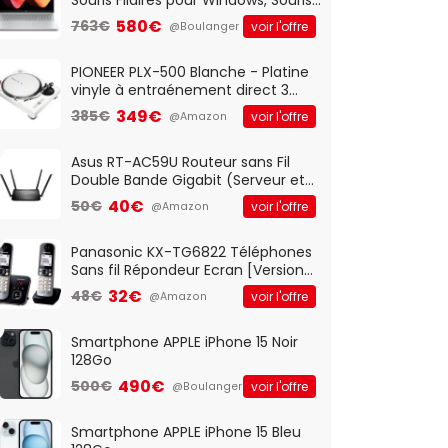
Optique Filaire, Connexion USB Plug
580€
763€
voir l'offre
@Boulanger
And Play, Confortable, Taille
Standard, PC/Portable, Clavier
QWERTY UK - Noir
PIONEER PLX-500 Blanche - Platine
vinyle à entraénement direct 3
vitesses (33-45-78 trs/min) avec
349€
385€
voir l'offre
@Amazon
pre-ampli intégré et port USB
Asus RT-AC59U Routeur sans Fil
Double Bande Gigabit (Serveur et
Client VPN, Triple Vlan, Mode Point
40€
50€
voir l'offre
@Amazon
d'accès et Bridge, contrôle
Parental, Qos)
Panasonic KX-TG6822 Téléphones
Sans fil Répondeur Ecran [Version
Française]
32€
48€
voir l'offre
@Amazon
Smartphone APPLE iPhone 15 Noir
128Go
490€
500€
voir l'offre
@Boulanger
Smartphone APPLE iPhone 15 Bleu