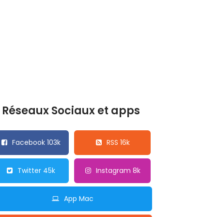
Réseaux Sociaux et apps
Facebook 103k
RSS 16k
Twitter 45k
Instagram 8k
App Mac