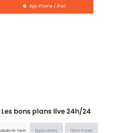
App iPhone / iPad
Les bons plans live 24h/24
oduits Hi-Tech
Applications
Films iTunes