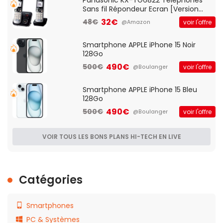
Panasonic KX-TG6822 Téléphones
Sans fil Répondeur Ecran [Version
Française]
32€
48€
voir l'offre
@Amazon
Smartphone APPLE iPhone 15 Noir
128Go
490€
500€
voir l'offre
@Boulanger
Smartphone APPLE iPhone 15 Bleu
128Go
490€
500€
voir l'offre
@Boulanger
VOIR TOUS LES BONS PLANS HI-TECH EN LIVE
Catégories
Smartphones
PC & Systèmes