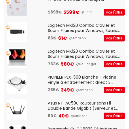
5599€
5899€
voir l'offre
@Fnac
Logitech MK120 Combo Clavier et
Souris Filaires pour Windows, Souris
Optique Filaire, Connexion USB Plug
61€
66€
voir l'offre
@Amazon
And Play, Confortable, Taille
Standard, PC/Portable, Clavier
QWERTY UK - Noir
Logitech MK120 Combo Clavier et
Souris Filaires pour Windows, Souris
Optique Filaire, Connexion USB Plug
580€
763€
voir l'offre
@Boulanger
And Play, Confortable, Taille
Standard, PC/Portable, Clavier
QWERTY UK - Noir
PIONEER PLX-500 Blanche - Platine
vinyle à entraénement direct 3
vitesses (33-45-78 trs/min) avec
349€
385€
voir l'offre
@Amazon
pre-ampli intégré et port USB
Asus RT-AC59U Routeur sans Fil
Double Bande Gigabit (Serveur et
Client VPN, Triple Vlan, Mode Point
40€
50€
voir l'offre
@Amazon
d'accès et Bridge, contrôle Parental,
Qos)