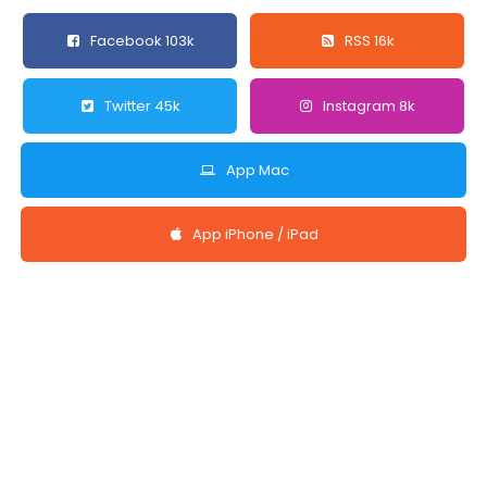
Facebook 103k
RSS 16k
Twitter 45k
Instagram 8k
App Mac
App iPhone / iPad