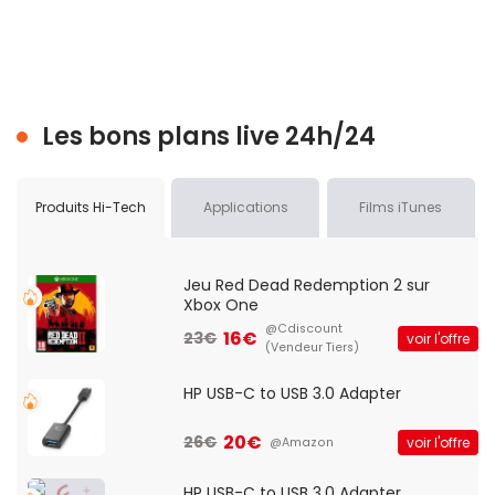
Les bons plans live 24h/24
Produits Hi-Tech
Applications
Films iTunes
Jeu Red Dead Redemption 2 sur
Xbox One
@Cdiscount
16€
23€
voir l'offre
(Vendeur Tiers)
HP USB-C to USB 3.0 Adapter
20€
26€
voir l'offre
@Amazon
HP USB-C to USB 3.0 Adapter