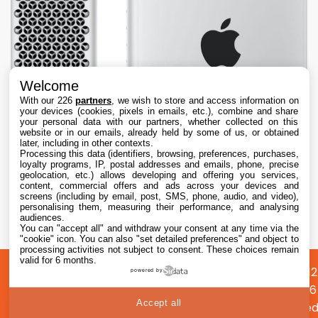
Welcome
With our 226
partners
, we wish to store and access information on
your devices (cookies, pixels in emails, etc.), combine and share
your personal data with our partners, whether collected on this
website or in our emails, already held by some of us, or obtained
later, including in other contexts.
Processing this data (identifiers, browsing, preferences, purchases,
loyalty programs, IP, postal addresses and emails, phone, precise
geolocation, etc.) allows developing and offering you services,
content, commercial offers and ads across your devices and
Le Mac Pro fête ses 20 ans, cinq mois après
screens (including by email, post, SMS, phone, audio, and video),
son abandon définitif par Apple
personalising them, measuring their performance, and analysing
audiences.
You can "accept all" and withdraw your consent at any time via the
7 Aug. 2026 • 14:30
"cookie" icon
. You can also "set detailed preferences" and object to
processing activities not subject to consent. These choices remain
valid for 6 months.
A
Préférences
Confidentialité
© 2012
powered by
propos
cookies
2026
Accept all
i2CMed