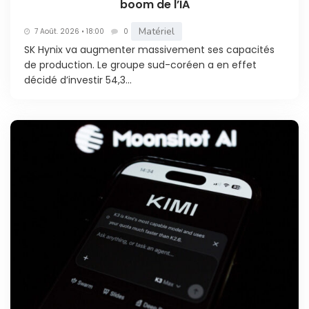
boom de l’IA
Matériel
7 Août. 2026 • 18:00
0
SK Hynix va augmenter massivement ses capacités
de production. Le groupe sud-coréen a en effet
décidé d’investir 54,3...