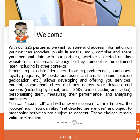
Welcome
With our 226
partners
, we wish to store and access information on
your devices (cookies, pixels in emails, etc.), combine and share
your personal data with our partners, whether collected on this
website or in our emails, already held by some of us, or obtained
later, including in other contexts.
Processing this data (identifiers, browsing, preferences, purchases,
loyalty programs, IP, postal addresses and emails, phone, precise
geolocation, etc.) allows developing and offering you services,
content, commercial offers and ads across your devices and
Apple augmente les valeurs de reprise des
screens (including by email, post, SMS, phone, audio, and video),
iPhone, iPad, Mac et Apple Watch
personalising them, measuring their performance, and analysing
audiences.
You can "accept all" and withdraw your consent at any time via the
6 Aug. 2026 • 19:02
"cookie" icon
. You can also "set detailed preferences" and object to
processing activities not subject to consent. These choices remain
valid for 6 months.
A
Préférences
Confidentialité
© 2012
powered by
propos
cookies
2026
Accept all
i2CMed