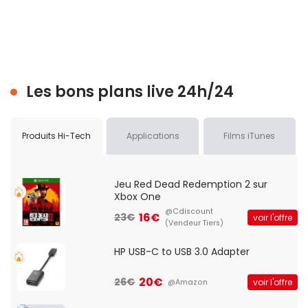
Les bons plans live 24h/24
Produits Hi-Tech
Applications
Films iTunes
Jeu Red Dead Redemption 2 sur
Xbox One
@Cdiscount
16€
23€
voir l'offre
(Vendeur Tiers)
HP USB-C to USB 3.0 Adapter
20€
26€
voir l'offre
@Amazon