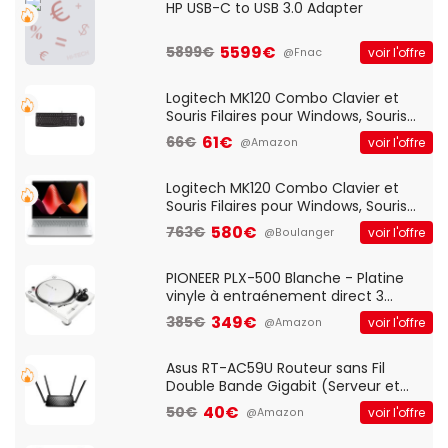
HP USB-C to USB 3.0 Adapter
5599€
5899€
voir l'offre
@Fnac
Logitech MK120 Combo Clavier et
Souris Filaires pour Windows, Souris
Optique Filaire, Connexion USB Plug
61€
66€
voir l'offre
@Amazon
And Play, Confortable, Taille
Standard, PC/Portable, Clavier
QWERTY UK - Noir
Logitech MK120 Combo Clavier et
Souris Filaires pour Windows, Souris
Optique Filaire, Connexion USB Plug
580€
763€
voir l'offre
@Boulanger
And Play, Confortable, Taille
Standard, PC/Portable, Clavier
QWERTY UK - Noir
PIONEER PLX-500 Blanche - Platine
vinyle à entraénement direct 3
vitesses (33-45-78 trs/min) avec
349€
385€
voir l'offre
@Amazon
pre-ampli intégré et port USB
Asus RT-AC59U Routeur sans Fil
Double Bande Gigabit (Serveur et
Client VPN, Triple Vlan, Mode Point
40€
50€
voir l'offre
@Amazon
d'accès et Bridge, contrôle Parental,
Qos)