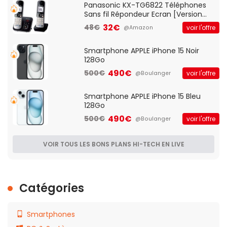
Panasonic KX-TG6822 Téléphones
Sans fil Répondeur Ecran [Version
Française]
32€
48€
voir l'offre
@Amazon
Smartphone APPLE iPhone 15 Noir
128Go
490€
500€
voir l'offre
@Boulanger
Smartphone APPLE iPhone 15 Bleu
128Go
490€
500€
voir l'offre
@Boulanger
VOIR TOUS LES BONS PLANS HI-TECH EN LIVE
Catégories
Smartphones