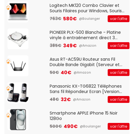
QWERTY UK - Noir
Logitech MK120 Combo Clavier et
Souris Filaires pour Windows, Souris
Optique Filaire, Connexion USB Plug
580€
763€
voir l'offre
@Boulanger
And Play, Confortable, Taille
Standard, PC/Portable, Clavier
QWERTY UK - Noir
PIONEER PLX-500 Blanche - Platine
vinyle à entraénement direct 3
vitesses (33-45-78 trs/min) avec
349€
385€
voir l'offre
@Amazon
pre-ampli intégré et port USB
Asus RT-AC59U Routeur sans Fil
Double Bande Gigabit (Serveur et
Client VPN, Triple Vlan, Mode Point
40€
50€
voir l'offre
@Amazon
d'accès et Bridge, contrôle Parental,
Qos)
Panasonic KX-TG6822 Téléphones
Sans fil Répondeur Ecran [Version
Française]
32€
48€
voir l'offre
@Amazon
Smartphone APPLE iPhone 15 Noir
128Go
490€
500€
voir l'offre
@Boulanger