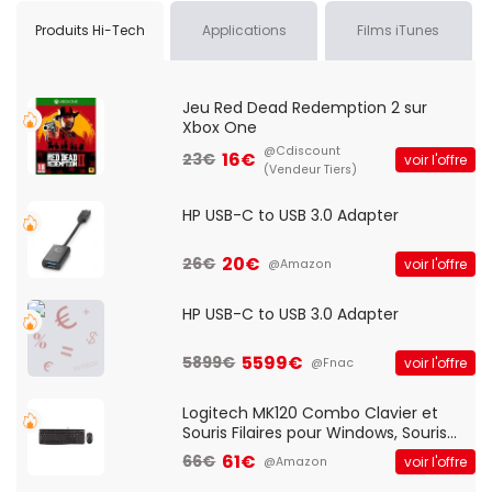
Produits Hi-Tech
Applications
Films iTunes
Jeu Red Dead Redemption 2 sur
Xbox One
@Cdiscount
16€
23€
voir l'offre
(Vendeur Tiers)
HP USB-C to USB 3.0 Adapter
20€
26€
voir l'offre
@Amazon
HP USB-C to USB 3.0 Adapter
5599€
5899€
voir l'offre
@Fnac
Logitech MK120 Combo Clavier et
Souris Filaires pour Windows, Souris
Optique Filaire, Connexion USB Plug
61€
66€
voir l'offre
@Amazon
And Play, Confortable, Taille
Standard, PC/Portable, Clavier