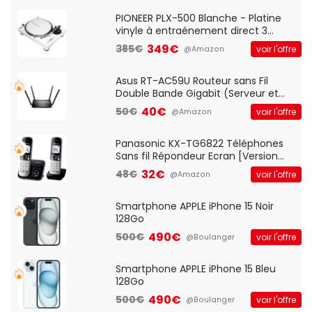
Standard, PC/Portable, Clavier
QWERTY UK - Noir
PIONEER PLX-500 Blanche - Platine
vinyle à entraénement direct 3
vitesses (33-45-78 trs/min) avec
349€
385€
voir l'offre
@Amazon
pre-ampli intégré et port USB
Asus RT-AC59U Routeur sans Fil
Double Bande Gigabit (Serveur et
Client VPN, Triple Vlan, Mode Point
40€
50€
voir l'offre
@Amazon
d'accès et Bridge, contrôle Parental,
Qos)
Panasonic KX-TG6822 Téléphones
Sans fil Répondeur Ecran [Version
Française]
32€
48€
voir l'offre
@Amazon
Smartphone APPLE iPhone 15 Noir
128Go
490€
500€
voir l'offre
@Boulanger
Smartphone APPLE iPhone 15 Bleu
128Go
490€
500€
voir l'offre
@Boulanger