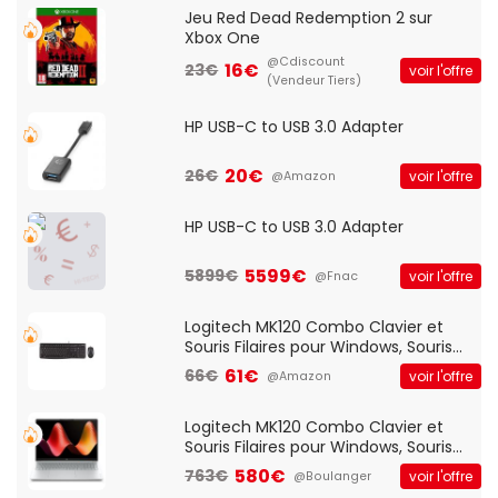
Jeu Red Dead Redemption 2 sur
Xbox One
@Cdiscount
16€
23€
voir l'offre
(Vendeur Tiers)
HP USB-C to USB 3.0 Adapter
20€
26€
voir l'offre
@Amazon
HP USB-C to USB 3.0 Adapter
5599€
5899€
voir l'offre
@Fnac
Logitech MK120 Combo Clavier et
Souris Filaires pour Windows, Souris
Optique Filaire, Connexion USB Plug
61€
66€
voir l'offre
@Amazon
And Play, Confortable, Taille
Standard, PC/Portable, Clavier
QWERTY UK - Noir
Logitech MK120 Combo Clavier et
Souris Filaires pour Windows, Souris
Optique Filaire, Connexion USB Plug
580€
763€
voir l'offre
@Boulanger
And Play, Confortable, Taille