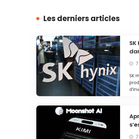
Les derniers articles
SK 
dan
fac
7
SK H
prod
d’inv
Apr
s’e
tes
7