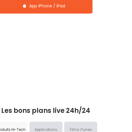
App iPhone / iPad
Les bons plans live 24h/24
oduits Hi-Tech
Applications
Films iTunes