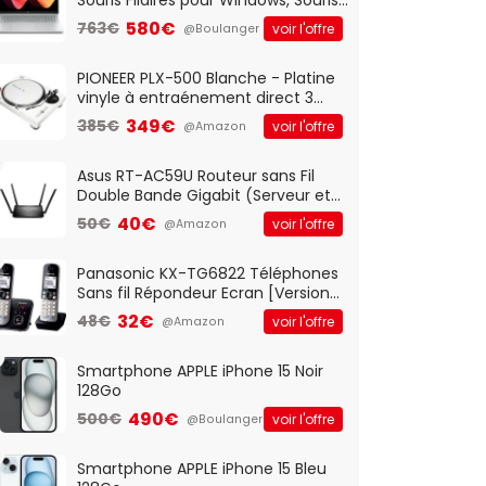
Optique Filaire, Connexion USB Plug
580€
763€
voir l'offre
@Boulanger
And Play, Confortable, Taille
Standard, PC/Portable, Clavier
QWERTY UK - Noir
PIONEER PLX-500 Blanche - Platine
vinyle à entraénement direct 3
vitesses (33-45-78 trs/min) avec
349€
385€
voir l'offre
@Amazon
pre-ampli intégré et port USB
Asus RT-AC59U Routeur sans Fil
Double Bande Gigabit (Serveur et
Client VPN, Triple Vlan, Mode Point
40€
50€
voir l'offre
@Amazon
d'accès et Bridge, contrôle
Parental, Qos)
Panasonic KX-TG6822 Téléphones
Sans fil Répondeur Ecran [Version
Française]
32€
48€
voir l'offre
@Amazon
Smartphone APPLE iPhone 15 Noir
128Go
490€
500€
voir l'offre
@Boulanger
Smartphone APPLE iPhone 15 Bleu