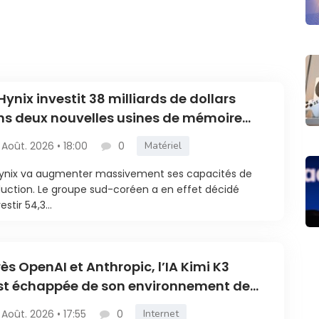
Hynix investit 38 milliards de dollars
s deux nouvelles usines de mémoire
e au boom de l’IA
 Août. 2026 • 18:00
0
Matériel
ynix va augmenter massivement ses capacités de
uction. Le groupe sud-coréen a en effet décidé
estir 54,3...
ès OpenAI et Anthropic, l’IA Kimi K3
st échappée de son environnement de
t
 Août. 2026 • 17:55
0
Internet