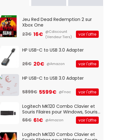
Jeu Red Dead Redemption 2 sur
Xbox One
@Cdiscount
16€
23€
voir l'offre
(Vendeur Tiers)
HP USB-C to USB 3.0 Adapter
20€
26€
voir l'offre
@Amazon
HP USB-C to USB 3.0 Adapter
5599€
5899€
voir l'offre
@Fnac
Logitech MK120 Combo Clavier et
Souris Filaires pour Windows, Souris
Optique Filaire, Connexion USB Plug
61€
66€
voir l'offre
@Amazon
And Play, Confortable, Taille
Standard, PC/Portable, Clavier
QWERTY UK - Noir
Logitech MK120 Combo Clavier et
Souris Filaires pour Windows, Souris