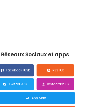
Réseaux Sociaux et apps
Facebook 103k
RSS 16k
Twitter 45k
Instagram 8k
App Mac