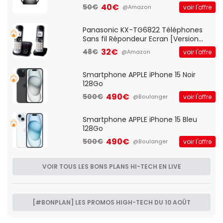
Client VPN, Triple Vlan, Mode Point
40€
50€
voir l'offre
@Amazon
d'accès et Bridge, contrôle Parental,
Qos)
Panasonic KX-TG6822 Téléphones
Sans fil Répondeur Ecran [Version
Française]
32€
48€
voir l'offre
@Amazon
Smartphone APPLE iPhone 15 Noir
128Go
490€
500€
voir l'offre
@Boulanger
Smartphone APPLE iPhone 15 Bleu
128Go
490€
500€
voir l'offre
@Boulanger
VOIR TOUS LES BONS PLANS HI-TECH EN LIVE
[#BONPLAN] LES PROMOS HIGH-TECH DU 10 AOÛT