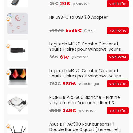
20€
26€
voir l'offre
@Amazon
HP USB-C to USB 3.0 Adapter
5599€
5899€
voir l'offre
@Fnac
Logitech MK120 Combo Clavier et
Souris Filaires pour Windows, Souris
Optique Filaire, Connexion USB Plug
61€
66€
voir l'offre
@Amazon
And Play, Confortable, Taille
Standard, PC/Portable, Clavier
QWERTY UK - Noir
Logitech MK120 Combo Clavier et
Souris Filaires pour Windows, Souris
Optique Filaire, Connexion USB Plug
580€
763€
voir l'offre
@Boulanger
And Play, Confortable, Taille
Standard, PC/Portable, Clavier
QWERTY UK - Noir
PIONEER PLX-500 Blanche - Platine
vinyle à entraénement direct 3
vitesses (33-45-78 trs/min) avec
349€
385€
voir l'offre
@Amazon
pre-ampli intégré et port USB
Asus RT-AC59U Routeur sans Fil
Double Bande Gigabit (Serveur et