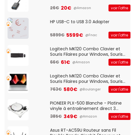
20€
26€
voir l'offre
@Amazon
HP USB-C to USB 3.0 Adapter
5599€
5899€
voir l'offre
@Fnac
Logitech MK120 Combo Clavier et
Souris Filaires pour Windows, Souris
Optique Filaire, Connexion USB Plug
61€
66€
voir l'offre
@Amazon
And Play, Confortable, Taille
Standard, PC/Portable, Clavier
QWERTY UK - Noir
Logitech MK120 Combo Clavier et
Souris Filaires pour Windows, Souris
Optique Filaire, Connexion USB Plug
580€
763€
voir l'offre
@Boulanger
And Play, Confortable, Taille
Standard, PC/Portable, Clavier
QWERTY UK - Noir
PIONEER PLX-500 Blanche - Platine
vinyle à entraénement direct 3
vitesses (33-45-78 trs/min) avec
349€
385€
voir l'offre
@Amazon
pre-ampli intégré et port USB
Asus RT-AC59U Routeur sans Fil