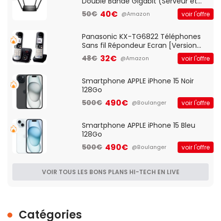
Double Bande Gigabit (Serveur et
Client VPN, Triple Vlan, Mode Point
40€
50€
voir l'offre
@Amazon
d'accès et Bridge, contrôle Parental,
Qos)
Panasonic KX-TG6822 Téléphones
Sans fil Répondeur Ecran [Version
Française]
32€
48€
voir l'offre
@Amazon
Smartphone APPLE iPhone 15 Noir
128Go
490€
500€
voir l'offre
@Boulanger
Smartphone APPLE iPhone 15 Bleu
128Go
490€
500€
voir l'offre
@Boulanger
VOIR TOUS LES BONS PLANS HI-TECH EN LIVE
Catégories