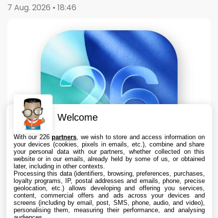
7 Aug. 2026 • 18:46
Welcome
With our 226
partners
, we wish to store and access information on
your devices (cookies, pixels in emails, etc.), combine and share
your personal data with our partners, whether collected on this
website or in our emails, already held by some of us, or obtained
later, including in other contexts.
Processing this data (identifiers, browsing, preferences, purchases,
loyalty programs, IP, postal addresses and emails, phone, precise
geolocation, etc.) allows developing and offering you services,
content, commercial offers and ads across your devices and
Apple teste iOS 26.6.1 sur iPhone pour des
screens (including by email, post, SMS, phone, audio, and video),
correctifs
personalising them, measuring their performance, and analysing
audiences.