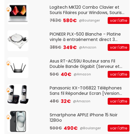
Standard, PC/Portable, Clavier
QWERTY UK - Noir
Logitech MK120 Combo Clavier et
Souris Filaires pour Windows, Souris
Optique Filaire, Connexion USB Plug
580€
763€
voir l'offre
@Boulanger
And Play, Confortable, Taille
Standard, PC/Portable, Clavier
QWERTY UK - Noir
PIONEER PLX-500 Blanche - Platine
vinyle à entraénement direct 3
vitesses (33-45-78 trs/min) avec
349€
385€
voir l'offre
@Amazon
pre-ampli intégré et port USB
Asus RT-AC59U Routeur sans Fil
Double Bande Gigabit (Serveur et
Client VPN, Triple Vlan, Mode Point
40€
50€
voir l'offre
@Amazon
d'accès et Bridge, contrôle Parental,
Qos)
Panasonic KX-TG6822 Téléphones
Sans fil Répondeur Ecran [Version
Française]
32€
48€
voir l'offre
@Amazon
Smartphone APPLE iPhone 15 Noir
128Go
490€
500€
voir l'offre
@Boulanger