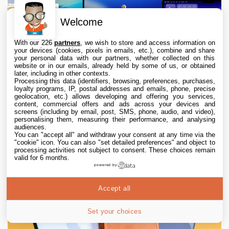
Welcome
With our 226
partners
, we wish to store and access information on
your devices (cookies, pixels in emails, etc.), combine and share
your personal data with our partners, whether collected on this
website or in our emails, already held by some of us, or obtained
later, including in other contexts.
Processing this data (identifiers, browsing, preferences, purchases,
loyalty programs, IP, postal addresses and emails, phone, precise
geolocation, etc.) allows developing and offering you services,
macOS 26.6.1 est disponible, avec macOS
content, commercial offers and ads across your devices and
15.7.9 et macOS 14.8.9
screens (including by email, post, SMS, phone, audio, and video),
personalising them, measuring their performance, and analysing
audiences.
6 Aug. 2026 • 19:55
You can "accept all" and withdraw your consent at any time via the
"cookie" icon
. You can also "set detailed preferences" and object to
processing activities not subject to consent. These choices remain
valid for 6 months.
powered by
Accept all
Set your choices