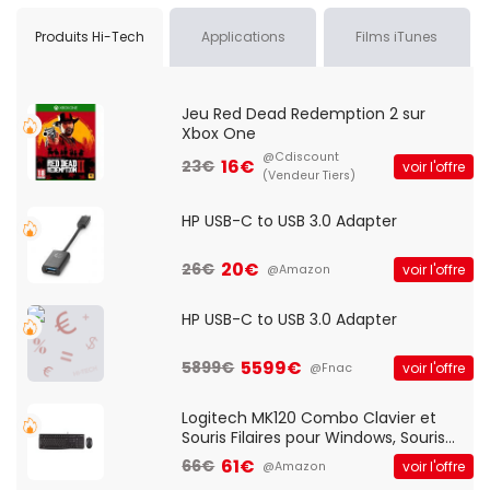
Produits Hi-Tech
Applications
Films iTunes
Jeu Red Dead Redemption 2 sur
Xbox One
@Cdiscount
16€
23€
voir l'offre
(Vendeur Tiers)
HP USB-C to USB 3.0 Adapter
20€
26€
voir l'offre
@Amazon
HP USB-C to USB 3.0 Adapter
5599€
5899€
voir l'offre
@Fnac
Logitech MK120 Combo Clavier et
Souris Filaires pour Windows, Souris
Optique Filaire, Connexion USB Plug
61€
66€
voir l'offre
@Amazon
And Play, Confortable, Taille