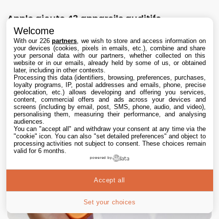
Apple ajoute 43 appareils auditifs
compatibles Made for iPhone (MFi)
Welcome
With our 226
partners
, we wish to store and access information on
8 Aug. 2026 • 8:00
your devices (cookies, pixels in emails, etc.), combine and share
your personal data with our partners, whether collected on this
website or in our emails, already held by some of us, or obtained
later, including in other contexts.
Processing this data (identifiers, browsing, preferences, purchases,
loyalty programs, IP, postal addresses and emails, phone, precise
geolocation, etc.) allows developing and offering you services,
content, commercial offers and ads across your devices and
screens (including by email, post, SMS, phone, audio, and video),
personalising them, measuring their performance, and analysing
audiences.
You can "accept all" and withdraw your consent at any time via the
"cookie" icon
. You can also "set detailed preferences" and object to
processing activities not subject to consent. These choices remain
valid for 6 months.
powered by
Accept all
Set your choices