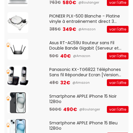
Optique Filaire, Connexion USB Plug
580€
763€
voir l'offre
@Boulanger
And Play, Confortable, Taille
Standard, PC/Portable, Clavier
QWERTY UK - Noir
PIONEER PLX-500 Blanche - Platine
vinyle à entraénement direct 3
vitesses (33-45-78 trs/min) avec
349€
385€
voir l'offre
@Amazon
pre-ampli intégré et port USB
Asus RT-AC59U Routeur sans Fil
Double Bande Gigabit (Serveur et
Client VPN, Triple Vlan, Mode Point
40€
50€
voir l'offre
@Amazon
d'accès et Bridge, contrôle Parental,
Qos)
Panasonic KX-TG6822 Téléphones
Sans fil Répondeur Ecran [Version
Française]
32€
48€
voir l'offre
@Amazon
Smartphone APPLE iPhone 15 Noir
128Go
490€
500€
voir l'offre
@Boulanger
Smartphone APPLE iPhone 15 Bleu
128Go