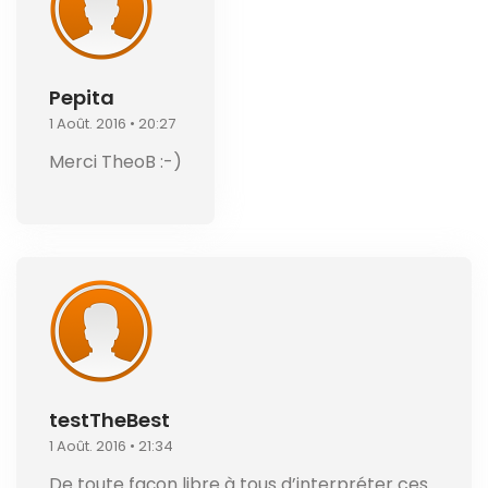
Pepita
1 Août. 2016 • 20:27
Merci TheoB :-)
testTheBest
1 Août. 2016 • 21:34
De toute façon libre à tous d’interpréter ces