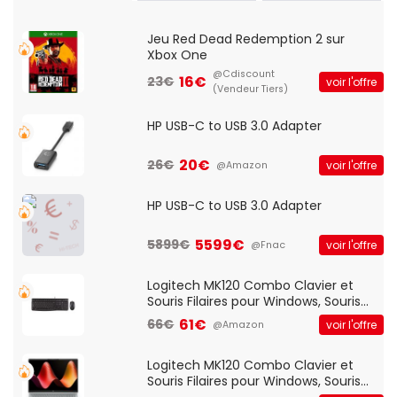
Jeu Red Dead Redemption 2 sur
Xbox One
@Cdiscount
16€
23€
voir l'offre
(Vendeur Tiers)
HP USB-C to USB 3.0 Adapter
20€
26€
voir l'offre
@Amazon
HP USB-C to USB 3.0 Adapter
5599€
5899€
voir l'offre
@Fnac
Logitech MK120 Combo Clavier et
Souris Filaires pour Windows, Souris
Optique Filaire, Connexion USB Plug
61€
66€
voir l'offre
@Amazon
And Play, Confortable, Taille
Standard, PC/Portable, Clavier
QWERTY UK - Noir
Logitech MK120 Combo Clavier et
Souris Filaires pour Windows, Souris