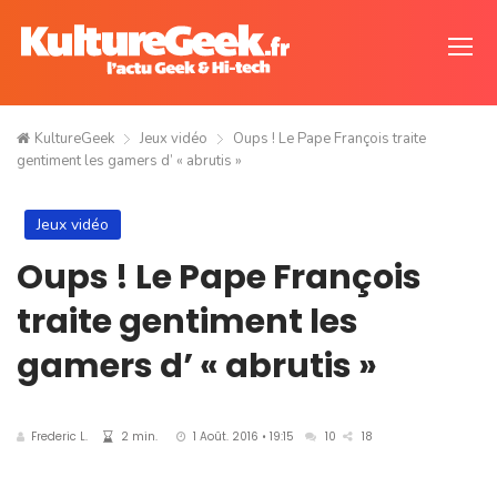
KultureGeek
Jeux vidéo
Oups ! Le Pape François traite
gentiment les gamers d’ « abrutis »
Jeux vidéo
Oups ! Le Pape François
traite gentiment les
gamers d’ « abrutis »
Frederic L.
2 min.
1 Août. 2016 • 19:15
10
18