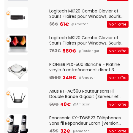
Logitech MK120 Combo Clavier et
Souris Filaires pour Windows, Souris
Optique Filaire, Connexion USB Plug
61€
66€
voir l'offre
@Amazon
And Play, Confortable, Taille
Standard, PC/Portable, Clavier
QWERTY UK - Noir
Logitech MK120 Combo Clavier et
Souris Filaires pour Windows, Souris
Optique Filaire, Connexion USB Plug
580€
763€
voir l'offre
@Boulanger
And Play, Confortable, Taille
Standard, PC/Portable, Clavier
QWERTY UK - Noir
PIONEER PLX-500 Blanche - Platine
vinyle à entraénement direct 3
vitesses (33-45-78 trs/min) avec
349€
385€
voir l'offre
@Amazon
pre-ampli intégré et port USB
Asus RT-AC59U Routeur sans Fil
Double Bande Gigabit (Serveur et
Client VPN, Triple Vlan, Mode Point
40€
50€
voir l'offre
@Amazon
d'accès et Bridge, contrôle Parental,
Qos)
Panasonic KX-TG6822 Téléphones
Sans fil Répondeur Ecran [Version
Française]
32€
48€
voir l'offre
@Amazon