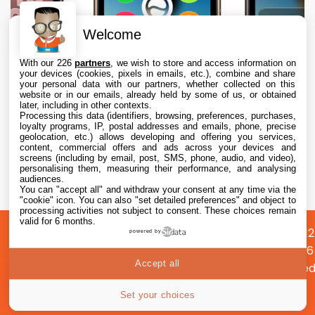
Welcome
With our 226
partners
, we wish to store and access information on
your devices (cookies, pixels in emails, etc.), combine and share
your personal data with our partners, whether collected on this
website or in our emails, already held by some of us, or obtained
later, including in other contexts.
Processing this data (identifiers, browsing, preferences, purchases,
loyalty programs, IP, postal addresses and emails, phone, precise
geolocation, etc.) allows developing and offering you services,
content, commercial offers and ads across your devices and
Apple envisage une refonte radicale de
screens (including by email, post, SMS, phone, audio, and video),
l’Apple Watch, dont des écrans ronds
personalising them, measuring their performance, and analysing
audiences.
You can "accept all" and withdraw your consent at any time via the
9 Aug. 2026 • 17:35
"cookie" icon
. You can also "set detailed preferences" and object to
processing activities not subject to consent. These choices remain
valid for 6 months.
A
Préférences
Confidentialité
© 2012
powered by
propos
cookies
2026
Accept all
i2CMed
|
36
Set your choices