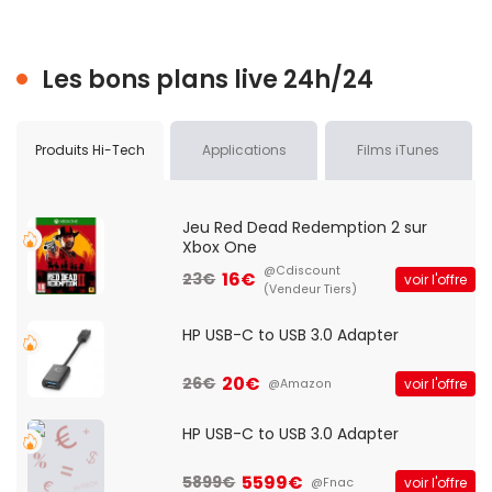
Les bons plans live 24h/24
Produits Hi-Tech
Applications
Films iTunes
Jeu Red Dead Redemption 2 sur
Xbox One
@Cdiscount
16€
23€
voir l'offre
(Vendeur Tiers)
HP USB-C to USB 3.0 Adapter
20€
26€
voir l'offre
@Amazon
HP USB-C to USB 3.0 Adapter
5599€
5899€
voir l'offre
@Fnac