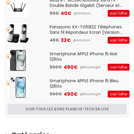
Asus RT-AC59U Routeur sans Fil
Double Bande Gigabit (Serveur et
Client VPN, Triple Vlan, Mode Point
40€
50€
voir l'offre
@Amazon
d'accès et Bridge, contrôle Parental,
Qos)
Panasonic KX-TG6822 Téléphones
Sans fil Répondeur Ecran [Version
Française]
32€
48€
voir l'offre
@Amazon
Smartphone APPLE iPhone 15 Noir
128Go
490€
500€
voir l'offre
@Boulanger
Smartphone APPLE iPhone 15 Bleu
128Go
490€
500€
voir l'offre
@Boulanger
VOIR TOUS LES BONS PLANS HI-TECH EN LIVE