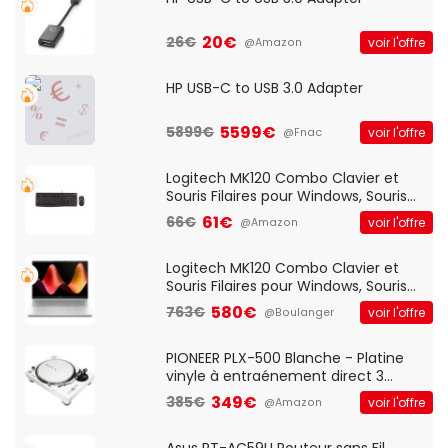
20€
26€
voir l'offre
@Amazon
HP USB-C to USB 3.0 Adapter
5599€
5899€
voir l'offre
@Fnac
Logitech MK120 Combo Clavier et
Souris Filaires pour Windows, Souris
Optique Filaire, Connexion USB Plug
61€
66€
voir l'offre
@Amazon
And Play, Confortable, Taille
Standard, PC/Portable, Clavier
QWERTY UK - Noir
Logitech MK120 Combo Clavier et
Souris Filaires pour Windows, Souris
Optique Filaire, Connexion USB Plug
580€
763€
voir l'offre
@Boulanger
And Play, Confortable, Taille
Standard, PC/Portable, Clavier
QWERTY UK - Noir
PIONEER PLX-500 Blanche - Platine
vinyle à entraénement direct 3
vitesses (33-45-78 trs/min) avec
349€
385€
voir l'offre
@Amazon
pre-ampli intégré et port USB