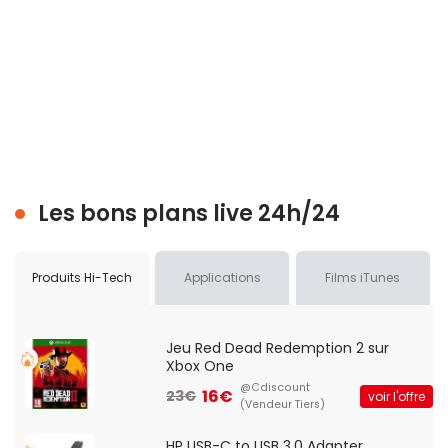
Les bons plans live 24h/24
Produits Hi-Tech
Applications
Films iTunes
Jeu Red Dead Redemption 2 sur
Xbox One
@Cdiscount
16€
23€
voir l'offre
(Vendeur Tiers)
HP USB-C to USB 3.0 Adapter