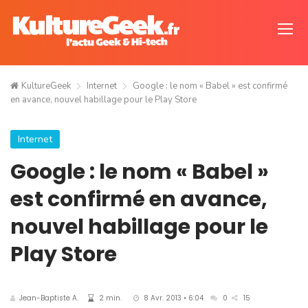
KultureGeek
Internet
Google : le nom « Babel » est confirmé
en avance, nouvel habillage pour le Play Store
Internet
Google : le nom « Babel »
est confirmé en avance,
nouvel habillage pour le
Play Store
Jean-Baptiste A.
2 min.
8 Avr. 2013 • 6:04
0
15