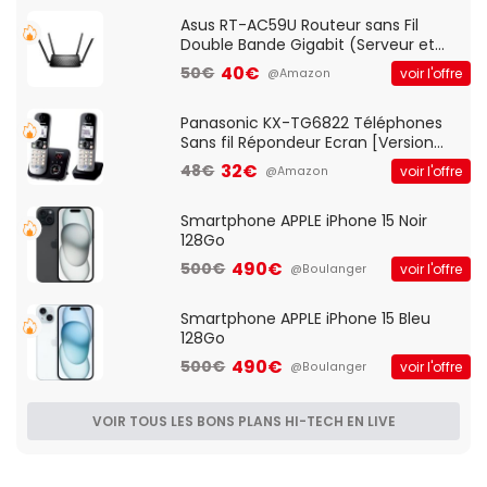
Asus RT-AC59U Routeur sans Fil
Double Bande Gigabit (Serveur et
Client VPN, Triple Vlan, Mode Point
40€
50€
voir l'offre
@Amazon
d'accès et Bridge, contrôle Parental,
Qos)
Panasonic KX-TG6822 Téléphones
Sans fil Répondeur Ecran [Version
Française]
32€
48€
voir l'offre
@Amazon
Smartphone APPLE iPhone 15 Noir
128Go
490€
500€
voir l'offre
@Boulanger
Smartphone APPLE iPhone 15 Bleu
128Go
490€
500€
voir l'offre
@Boulanger
VOIR TOUS LES BONS PLANS HI-TECH EN LIVE