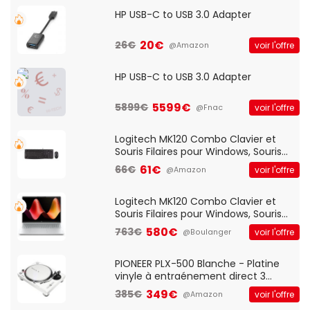
HP USB-C to USB 3.0 Adapter
20€
26€
voir l'offre
@Amazon
HP USB-C to USB 3.0 Adapter
5599€
5899€
voir l'offre
@Fnac
Logitech MK120 Combo Clavier et
Souris Filaires pour Windows, Souris
Optique Filaire, Connexion USB Plug
61€
66€
voir l'offre
@Amazon
And Play, Confortable, Taille
Standard, PC/Portable, Clavier
QWERTY UK - Noir
Logitech MK120 Combo Clavier et
Souris Filaires pour Windows, Souris
Optique Filaire, Connexion USB Plug
580€
763€
voir l'offre
@Boulanger
And Play, Confortable, Taille
Standard, PC/Portable, Clavier
QWERTY UK - Noir
PIONEER PLX-500 Blanche - Platine
vinyle à entraénement direct 3
vitesses (33-45-78 trs/min) avec
349€
385€
voir l'offre
@Amazon
pre-ampli intégré et port USB