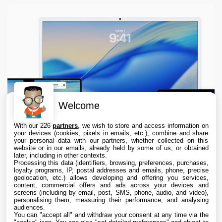
Welcome
With our 226
partners
, we wish to store and access information on
your devices (cookies, pixels in emails, etc.), combine and share
your personal data with our partners, whether collected on this
website or in our emails, already held by some of us, or obtained
later, including in other contexts.
Processing this data (identifiers, browsing, preferences, purchases,
loyalty programs, IP, postal addresses and emails, phone, precise
geolocation, etc.) allows developing and offering you services,
content, commercial offers and ads across your devices and
macOS 26.6.1 est disponible, avec macOS
screens (including by email, post, SMS, phone, audio, and video),
15.7.9 et macOS 14.8.9
personalising them, measuring their performance, and analysing
audiences.
You can "accept all" and withdraw your consent at any time via the
6 Aug. 2026 • 19:55