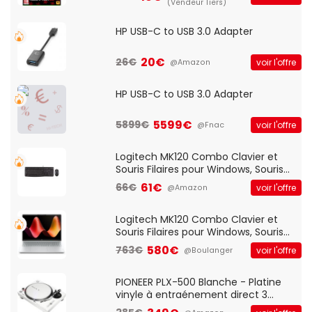
(Vendeur Tiers)
HP USB-C to USB 3.0 Adapter
20€
26€
voir l'offre
@Amazon
HP USB-C to USB 3.0 Adapter
5599€
5899€
voir l'offre
@Fnac
Logitech MK120 Combo Clavier et
Souris Filaires pour Windows, Souris
Optique Filaire, Connexion USB Plug
61€
66€
voir l'offre
@Amazon
And Play, Confortable, Taille
Standard, PC/Portable, Clavier
QWERTY UK - Noir
Logitech MK120 Combo Clavier et
Souris Filaires pour Windows, Souris
Optique Filaire, Connexion USB Plug
580€
763€
voir l'offre
@Boulanger
And Play, Confortable, Taille
Standard, PC/Portable, Clavier
QWERTY UK - Noir
PIONEER PLX-500 Blanche - Platine
vinyle à entraénement direct 3
vitesses (33-45-78 trs/min) avec