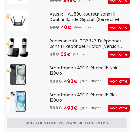
349€
385€
voir l'offre
@Amazon
pre-ampli intégré et port USB
Asus RT-AC59U Routeur sans Fil
Double Bande Gigabit (Serveur et
Client VPN, Triple Vlan, Mode Point
40€
50€
voir l'offre
@Amazon
d'accès et Bridge, contrôle Parental,
Qos)
Panasonic KX-TG6822 Téléphones
Sans fil Répondeur Ecran [Version
Française]
32€
48€
voir l'offre
@Amazon
Smartphone APPLE iPhone 15 Noir
128Go
490€
500€
voir l'offre
@Boulanger
Smartphone APPLE iPhone 15 Bleu
128Go
490€
500€
voir l'offre
@Boulanger
VOIR TOUS LES BONS PLANS HI-TECH EN LIVE