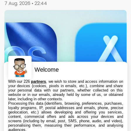
7 Aug. 2026 • 22:44
Welcome
With our 226
partners
, we wish to store and access information on
your devices (cookies, pixels in emails, etc.), combine and share
your personal data with our partners, whether collected on this
website or in our emails, already held by some of us, or obtained
later, including in other contexts.
Processing this data (identifiers, browsing, preferences, purchases,
loyalty programs, IP, postal addresses and emails, phone, precise
geolocation, etc.) allows developing and offering you services,
content, commercial offers and ads across your devices and
L’App Store est en panne pour plusieurs
screens (including by email, post, SMS, phone, audio, and video),
utilisateurs, selon Apple
personalising them, measuring their performance, and analysing
audiences.