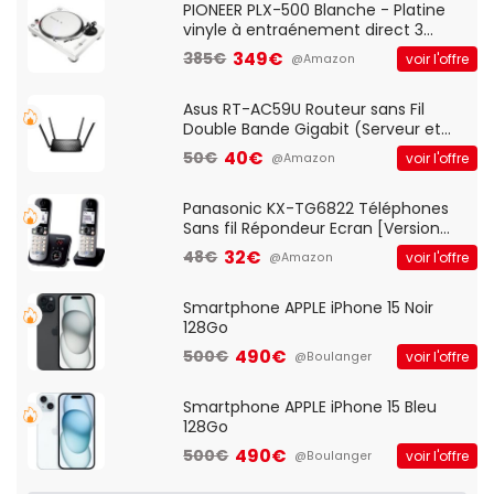
QWERTY UK - Noir
PIONEER PLX-500 Blanche - Platine
vinyle à entraénement direct 3
vitesses (33-45-78 trs/min) avec
349€
385€
voir l'offre
@Amazon
pre-ampli intégré et port USB
Asus RT-AC59U Routeur sans Fil
Double Bande Gigabit (Serveur et
Client VPN, Triple Vlan, Mode Point
40€
50€
voir l'offre
@Amazon
d'accès et Bridge, contrôle Parental,
Qos)
Panasonic KX-TG6822 Téléphones
Sans fil Répondeur Ecran [Version
Française]
32€
48€
voir l'offre
@Amazon
Smartphone APPLE iPhone 15 Noir
128Go
490€
500€
voir l'offre
@Boulanger
Smartphone APPLE iPhone 15 Bleu
128Go
490€
500€
voir l'offre
@Boulanger