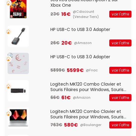
Xbox One
@Cdiscount
16€
23€
voir l'offre
(Vendeur Tiers)
HP USB-C to USB 3.0 Adapter
20€
26€
voir l'offre
@Amazon
HP USB-C to USB 3.0 Adapter
5599€
5899€
voir l'offre
@Fnac
Logitech MK120 Combo Clavier et
Souris Filaires pour Windows, Souris
Optique Filaire, Connexion USB Plug
61€
66€
voir l'offre
@Amazon
And Play, Confortable, Taille
Standard, PC/Portable, Clavier
QWERTY UK - Noir
Logitech MK120 Combo Clavier et
Souris Filaires pour Windows, Souris
Optique Filaire, Connexion USB Plug
580€
763€
voir l'offre
@Boulanger
And Play, Confortable, Taille
Standard, PC/Portable, Clavier