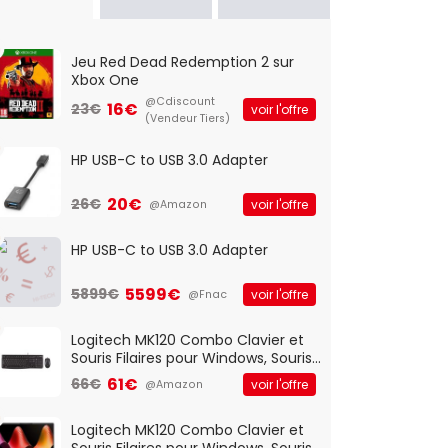
Jeu Red Dead Redemption 2 sur
Xbox One
@Cdiscount
16€
23€
voir l'offre
(Vendeur Tiers)
HP USB-C to USB 3.0 Adapter
20€
26€
voir l'offre
@Amazon
HP USB-C to USB 3.0 Adapter
5599€
5899€
voir l'offre
@Fnac
Logitech MK120 Combo Clavier et
Souris Filaires pour Windows, Souris
Optique Filaire, Connexion USB Plug
61€
66€
voir l'offre
@Amazon
And Play, Confortable, Taille
Standard, PC/Portable, Clavier
QWERTY UK - Noir
Logitech MK120 Combo Clavier et
Souris Filaires pour Windows, Souris