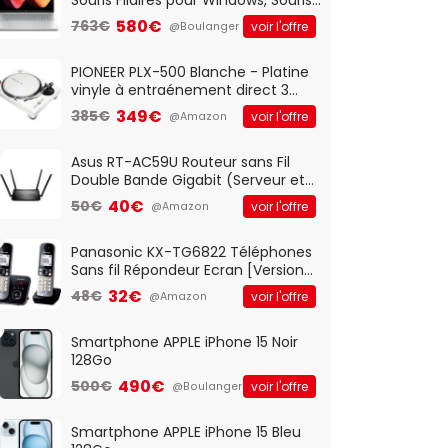
Optique Filaire, Connexion USB Plug
580€
763€
voir l'offre
@Boulanger
And Play, Confortable, Taille
Standard, PC/Portable, Clavier
QWERTY UK - Noir
PIONEER PLX-500 Blanche - Platine
vinyle à entraénement direct 3
vitesses (33-45-78 trs/min) avec
349€
385€
voir l'offre
@Amazon
pre-ampli intégré et port USB
Asus RT-AC59U Routeur sans Fil
Double Bande Gigabit (Serveur et
Client VPN, Triple Vlan, Mode Point
40€
50€
voir l'offre
@Amazon
d'accès et Bridge, contrôle
Parental, Qos)
Panasonic KX-TG6822 Téléphones
Sans fil Répondeur Ecran [Version
Française]
32€
48€
voir l'offre
@Amazon
Smartphone APPLE iPhone 15 Noir
128Go
490€
500€
voir l'offre
@Boulanger
Smartphone APPLE iPhone 15 Bleu