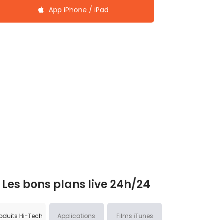
App iPhone / iPad
Les bons plans live 24h/24
oduits Hi-Tech
Applications
Films iTunes