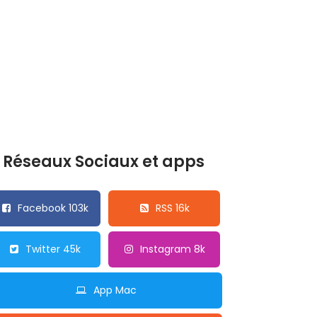
Réseaux Sociaux et apps
Facebook 103k
RSS 16k
Twitter 45k
Instagram 8k
App Mac