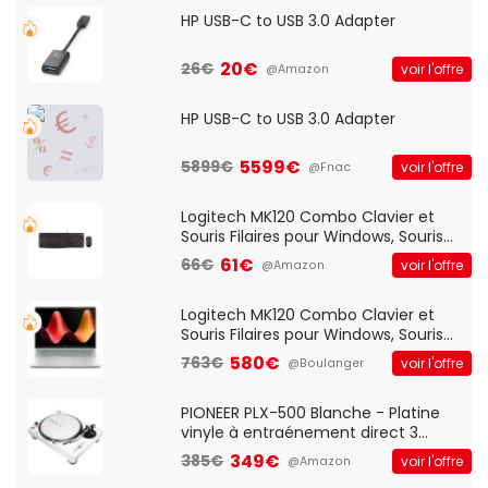
HP USB-C to USB 3.0 Adapter
20€
26€
voir l'offre
@Amazon
HP USB-C to USB 3.0 Adapter
5599€
5899€
voir l'offre
@Fnac
Logitech MK120 Combo Clavier et
Souris Filaires pour Windows, Souris
Optique Filaire, Connexion USB Plug
61€
66€
voir l'offre
@Amazon
And Play, Confortable, Taille
Standard, PC/Portable, Clavier
QWERTY UK - Noir
Logitech MK120 Combo Clavier et
Souris Filaires pour Windows, Souris
Optique Filaire, Connexion USB Plug
580€
763€
voir l'offre
@Boulanger
And Play, Confortable, Taille
Standard, PC/Portable, Clavier
QWERTY UK - Noir
PIONEER PLX-500 Blanche - Platine
vinyle à entraénement direct 3
vitesses (33-45-78 trs/min) avec
349€
385€
voir l'offre
@Amazon
pre-ampli intégré et port USB