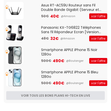
Asus RT-AC59U Routeur sans Fil
Double Bande Gigabit (Serveur et
Client VPN, Triple Vlan, Mode Point
40€
50€
voir l'offre
@Amazon
d'accès et Bridge, contrôle Parental,
Qos)
Panasonic KX-TG6822 Téléphones
Sans fil Répondeur Ecran [Version
Française]
32€
48€
voir l'offre
@Amazon
Smartphone APPLE iPhone 15 Noir
128Go
490€
500€
voir l'offre
@Boulanger
Smartphone APPLE iPhone 15 Bleu
128Go
490€
500€
voir l'offre
@Boulanger
VOIR TOUS LES BONS PLANS HI-TECH EN LIVE