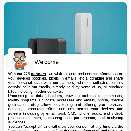
Welcome
With our 226
partners
, we wish to store and access information on
your devices (cookies, pixels in emails, etc.), combine and share
your personal data with our partners, whether collected on this
website or in our emails, already held by some of us, or obtained
later, including in other contexts.
Processing this data (identifiers, browsing, preferences, purchases,
loyalty programs, IP, postal addresses and emails, phone, precise
geolocation, etc.) allows developing and offering you services,
content, commercial offers and ads across your devices and
Abode lance deux nouveaux capteurs
screens (including by email, post, SMS, phone, audio, and video),
compatibles Apple Home pour sécuriser
personalising them, measuring their performance, and analysing
audiences.
garages et portails
You can "accept all" and withdraw your consent at any time via the
6 Aug. 2026 • 9:45
"cookie" icon
. You can also "set detailed preferences" and object to